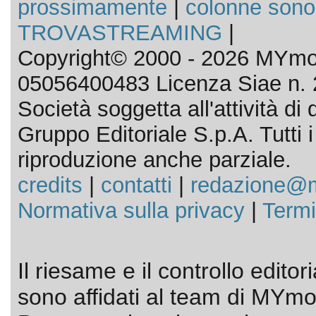
prossimamente
|
colonne sono
TROVASTREAMING
|
Copyright© 2000 - 2026 MYmov
05056400483 Licenza Siae n. 
Società soggetta all'attività d
Gruppo Editoriale S.p.A. Tutti i d
riproduzione anche parziale.
credits
|
contatti
|
redazione@m
Normativa sulla privacy
|
Termi
Il riesame e il controllo editor
sono affidati al team di MYmov