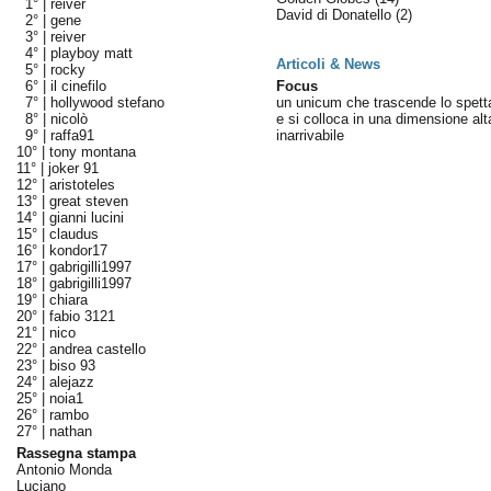
1° |
reiver
David di Donatello
(2)
2° |
gene
3° |
reiver
4° |
playboy matt
Articoli & News
5° |
rocky
6° |
il cinefilo
Focus
7° |
hollywood stefano
un unicum che trascende lo spett
8° |
nicolò
e si colloca in una dimensione alt
9° |
raffa91
inarrivabile
10° |
tony montana
11° |
joker 91
12° |
aristoteles
13° |
great steven
14° |
gianni lucini
15° |
claudus
16° |
kondor17
17° |
gabrigilli1997
18° |
gabrigilli1997
19° |
chiara
20° |
fabio 3121
21° |
nico
22° |
andrea castello
23° |
biso 93
24° |
alejazz
25° |
noia1
26° |
rambo
27° |
nathan
Rassegna stampa
Antonio Monda
Luciano