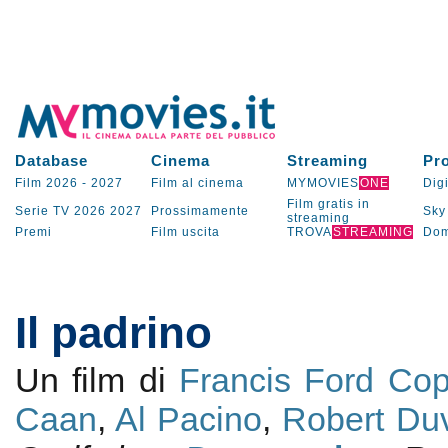
Database
Cinema
Streaming
Pr
Film 2026
-
2027
Film al cinema
MYMOVIES
ONE
Digi
Film gratis in
Serie TV
2026
2027
Prossimamente
Sky
streaming
Premi
Film uscita
TROVA
STREAMING
Dom
Il padrino
Un film di
Francis Ford Co
Caan
,
Al Pacino
,
Robert Duv