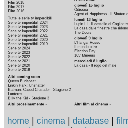
Film 2018
giovedì 16 luglio
Film 2017
Odissea
Film 2016
Agent of Happiness - Il Bhutan e 
Tutte le serie tv imperdibili
lunedì 13 luglio
Serie tv imperdibili 2024
Lupin III - Il castello di Cagliostr
Serie tv imperdibili 2023
La casa dalle finestre che ridono
Serie tv imperdibili 2022
The Doors
Serie tv imperdibili 2021
giovedì 9 luglio
Serie tv imperdibili 2020
L'Hangar Rosso
Serie tv imperdibili 2019
Il mondo oltre
Serie tv 2024
Election Day
Serie tv 2023
165' Mineurs
Serie tv 2022
Serie tv 2021
mercoledì 8 luglio
Serie tv 2020
La casa - Il rogo del male
Serie tv 2019
Altri coming soon
Queen Budapest
Linkin Park: Unshatter
Batman: Caped Crusader - Stagione 2
Lanterns
Billy the Kid - Stagione 3
Altri prossimamente »
Altri film al cinema »
home
|
cinema
|
database
|
fil