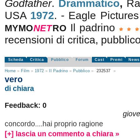
Godfather
.
Drammatico
,
Ra
USA
1972
. - Eagle Picture
Il padrino
MYMO
NE
T
RO
recensioni di critica, pubblico
Scheda
Critica
Pubblico
Forum
Cast
Premi
News
Home
»
Film
»
1972
»
Il Padrino
»
Pubblico
»
232537
»
vero
di chiara
Feedback: 0
giov
concordo....hai proprio ragione
[+] lascia un commento a chiara »