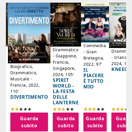
Commedia
ico
Drammatico
Drammati
- Gran
- Giappone,
- Irlanda,
Bretagna,
'
Francia,
2024, 105
2022, 97'
Biografico,
Singapore,
KNEECA
IL
Drammatico,
2024, 105'
PIACERE
Musicale -
SPIRIT
È TUTTO
Francia, 2022,
WORLD -
MIO
LA FESTA
110'
DELLE
DIVERTIMENTO
LANTERNE
a
Guarda
Guarda
Guarda
Guard
o
subito
subito
subito
subit