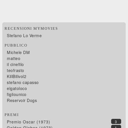
RECENSIONI MYMOVIES
Stefano Lo Verme
PUBBLICO
Michele DM
matteo
il cinefilo
teofrasto
KillBillvol2
stefano capasso
elgatoloco
figliounico
Reservoir Dogs
PREMI
Premio Oscar (1973)
3
Golden Globes (1973)
1