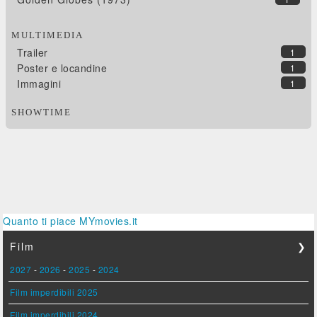
MULTIMEDIA
Trailer
1
Poster e locandine
1
Immagini
1
SHOWTIME
Quanto ti piace MYmovies.it
Film
❯
2027
-
2026
-
2025
-
2024
Film imperdibili 2025
Film imperdibili 2024