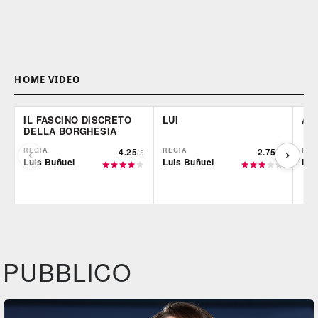
HOME VIDEO
IL FASCINO DISCRETO
LUI
AD
DELLA BORGHESIA
REGIA
4.25
REGIA
2.75
REG
/5
/5
Luis Buñuel
Luis Buñuel
Lui
Film&More
IBS
IBS
DVD
DVD
IBS
Feltrinelli
Felt
DVD
BR
DVD
PUBBLICO
Feltrinelli
DVD