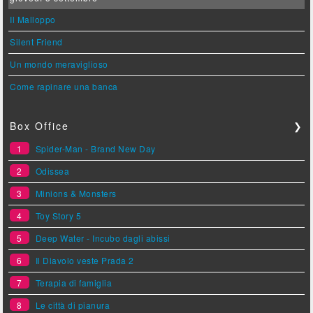
Il Malloppo
Silent Friend
Un mondo meraviglioso
Come rapinare una banca
Box Office
❯
1
Spider-Man - Brand New Day
2
Odissea
3
Minions & Monsters
4
Toy Story 5
5
Deep Water - Incubo dagli abissi
6
Il Diavolo veste Prada 2
7
Terapia di famiglia
8
Le città di pianura