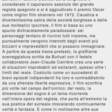
considerato il capolavoro assoluto del grande
regista spagnolo e si è aggiudicato il premio Oscar
come miglior film straniero nel 1972. Caustica e
divertentissima satira della società borghese e delle
sue molteplici ipocrisie, il film si basa su uno
spunto dichiaratamente paradossale: sei
personaggi tentano di riunirsi tutti insieme, ma
puntualmente vengono interrotti dagli eventi più
bizzarri e imprevedibili che si possano immaginare.
A partire da questa trama-pretesto, la graffiante
sceneggiatura scritta da Buñuel con il fedele
collaboratore Jean-Claude Carrière crea una serie
di situazioni improbabili ed esilaranti, spesso oltre i
limiti del reale. Costruito come un succedersi di
brevi episodi indipendenti fra loro e contraddistinto
da una sfrenata libertà espressiva, il film sconfina
più volte nel campo dell'onirico; del resto, la
dimensione del sogno è un tema ricorrente
nell'intera opera del regista, che porta all'estremo la
sua poetica del surreale miscelando continuamente
verità e fantasia. E come in moltissime altre sue