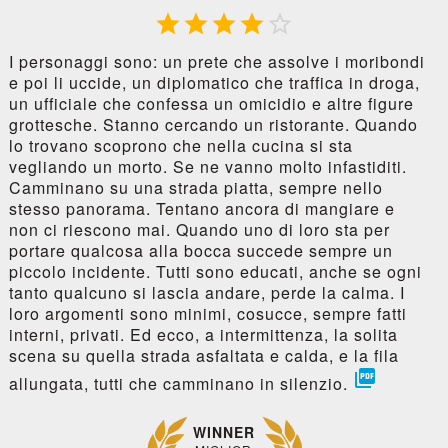





I personaggi sono: un prete che assolve i moribondi
e poi li uccide, un diplomatico che traffica in droga,
un ufficiale che confessa un omicidio e altre figure
grottesche. Stanno cercando un ristorante. Quando
lo trovano scoprono che nella cucina si sta
vegliando un morto. Se ne vanno molto infastiditi.
Camminano su una strada piatta, sempre nello
stesso panorama. Tentano ancora di mangiare e
non ci riescono mai. Quando uno di loro sta per
portare qualcosa alla bocca succede sempre un
piccolo incidente. Tutti sono educati, anche se ogni
tanto qualcuno si lascia andare, perde la calma. I
loro argomenti sono minimi, cosucce, sempre fatti
interni, privati. Ed ecco, a intermittenza, la solita
scena su quella strada asfaltata e calda, e la fila

allungata, tutti che camminano in silenzio.
WINNER