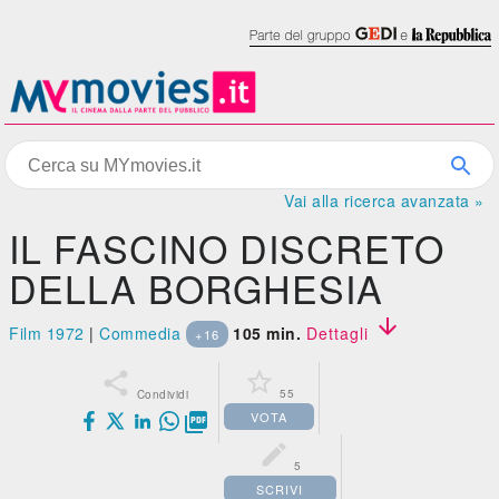
Vai alla ricerca avanzata »
IL FASCINO DISCRETO
DELLA BORGHESIA

Film 1972
|
Commedia
105 min.
Dettagli
+16


55
Condividi
VOTA


5
SCRIVI