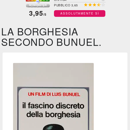





PUBBLICO 3,65
3,95
ASSOLUTAMENTE SÌ
/5
LA BORGHESIA
SECONDO BUNUEL.