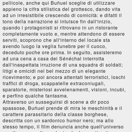
pellicole, anche qui Buñuel sceglie di utilizzare
appieno la cifra stilistica del grottesco, dando vita
ad un irresistibile crescendo di comicità: e difatti il
tono della narrazione si intuisce fin dall'inizio,
quando i protagonisti si ritrovano in un ristorante
completamente vuoto e, mentre attendono di essere
serviti, scoprono che all'interno del locale sta
avendo luogo la veglia funebre per il cuoco,
deceduto poche ore prima. In seguito, assisteremo
ad una cena a casa dei Sénéchal interrotta
dall'inaspettata irruzione di una squadra di soldati;
litigi e omicidi nel bel mezzo di un elegante
ricevimento; e poi ancora attentati terroristici, loschi
traffici di droga, scappatelle extraconiugali,
sparatorie, misteriosi avvelenamenti, visioni, incubi,
e perfino qualche fantasma.
Attraverso un susseguirsi di scene a dir poco
spassose, Buñuel prende di mira le meschinità e il
carattere parassitario della classe borghese,
descritta con un sardonico humor nero; ma allo
stesso tempo, il film denuncia anche quell'universo