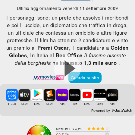
Ultimo aggiornamento venerdì 11 settembre 2009
I personaggi sono: un prete che assolve i moribondi
e poi li uccide, un diplomatico che traffica in droga,
un ufficiale che confessa un omicidio e altre figure
grottesche. Il film ha ottenuto 2 candidature e vinto
un premio ai
Premi Oscar
, 1 candidatura a
Golden
Globes
, In Italia al
Box Office
Il fascino discreto
della borghesia
ha incassato
1,3 mila euro
.
Guarda subito
Powered by





MYMOVIES 4,25

CRITICA