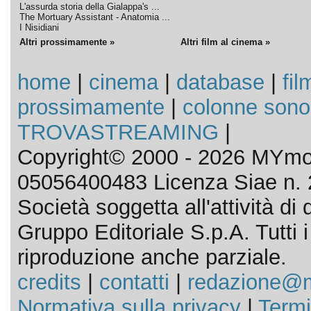
L'assurda storia della Gialappa's ...
The Mortuary Assistant - Anatomia ...
I Nisidiani
Altri prossimamente »
Altri film al cinema »
home
|
cinema
|
database
|
fil
prossimamente
|
colonne sono
TROVASTREAMING
|
Copyright© 2000 - 2026 MYmov
05056400483 Licenza Siae n. 
Società soggetta all'attività d
Gruppo Editoriale S.p.A. Tutti i d
riproduzione anche parziale.
credits
|
contatti
|
redazione@m
Normativa sulla privacy
|
Termi