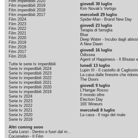
Film imperdibili 2020
giovedì 30 luglio
Film imperdibili 2019
Kim Novak's Vertigo
Film imperdibili 2018
Film imperdibili 2017
mercoledì 29 luglio
Film 2024
Spider-Man - Brand New Day
Film 2023
giovedì 23 luglio
Film 2022
Terapia di famiglia
Film 2021
Blue
Film 2020
Deep Water - Incubo dagli abissi
Film 2019
A New Dawn
Film 2018
giovedì 16 luglio
Film 2017
Odissea
Film 2016
Agent of Happiness - Il Bhutan e 
Tutte le serie tv imperdibili
lunedì 13 luglio
Serie tv imperdibili 2024
Lupin III - Il castello di Cagliostr
Serie tv imperdibili 2023
La casa dalle finestre che ridono
Serie tv imperdibili 2022
The Doors
Serie tv imperdibili 2021
giovedì 9 luglio
Serie tv imperdibili 2020
L'Hangar Rosso
Serie tv imperdibili 2019
Il mondo oltre
Serie tv 2024
Election Day
Serie tv 2023
165' Mineurs
Serie tv 2022
Serie tv 2021
mercoledì 8 luglio
Serie tv 2020
La casa - Il rogo del male
Serie tv 2019
Altri coming soon
Carla Lonzi - Dentro e fuori dal m...
Cocomelon - Il Film