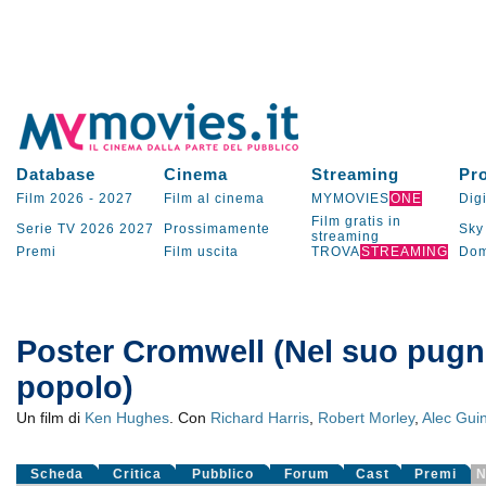
Database
Cinema
Streaming
Pr
Film 2026
-
2027
Film al cinema
MYMOVIES
ONE
Digi
Film gratis in
Serie TV
2026
2027
Prossimamente
Sky
streaming
Premi
Film uscita
TROVA
STREAMING
Dom
Poster Cromwell (Nel suo pugno
popolo)
Un film di
Ken Hughes
. Con
Richard Harris
,
Robert Morley
,
Alec Gui
Scheda
Critica
Pubblico
Forum
Cast
Premi