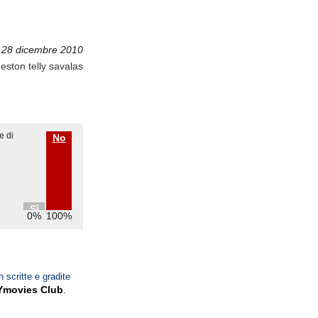
 28 dicembre 2010
ston telly savalas
e di
No
Sì
0%
100%
n scritte e gradite
Ymovies Club
.