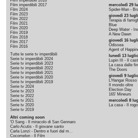
Film imperdibili 2018
Film imperdibili 2017
mercoledì 29 lu
Film 2024
Spider-Man - B
Film 2023
giovedì 23 lugl
Film 2022
Terapia di famigl
Film 2021
Blue
Film 2020
Deep Water - Inc
Film 2019
A New Dawn
Film 2018
giovedì 16 lugl
Film 2017
Odissea
Film 2016
Agent of Happine
Tutte le serie tv imperdibili
lunedì 13 lugli
Serie tv imperdibili 2024
Lupin III - Il cas
Serie tv imperdibili 2023
La casa dalle fi
Serie tv imperdibili 2022
The Doors
Serie tv imperdibili 2021
giovedì 9 lugli
Serie tv imperdibili 2020
L'Hangar Rosso
Serie tv imperdibili 2019
Il mondo oltre
Serie tv 2024
Election Day
Serie tv 2023
165' Mineurs
Serie tv 2022
Serie tv 2021
mercoledì 8 lug
Serie tv 2020
La casa - Il rog
Serie tv 2019
Altri coming soon
'O Sang - Il miracolo di San Gennaro
Carlo Acutis - Il giovane santo
Carla Lonzi - Dentro e fuori dal m...
Cocomelon - Il Film