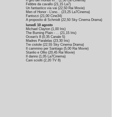
Il giro del mondo in...
(
1,50
La7Cinema
)
Febbre da cavallo
(
21,15
La7
)
Un fantastico via vai
(
22,50
Rai Movie
)
Men of Honor - L'ono...
(
23,25
La7Cinema
)
Fantozzi
(
21,00
Cine34
)
A proposito di Schmidt
(
22,50
Sky Cinema Drama
)
lunedì 10 agosto
Michael Clayton
(
1,00
Iris
)
The Burning Plain - ...
(
21,15
Iris
)
Ocean's 8
(
0,35
Canale 5
)
Madres Paralelas
(
23,30
Iris
)
Tre ciotole
(
22,55
Sky Cinema Drama
)
Il cammino per Santiago
(
5,00
Rai Movie
)
Stanlio e Ollio
(
20,45
Rai Movie
)
Il danno
(
1,05
La7Cinema
)
Cani sciolti
(
2,20
TV 8
)