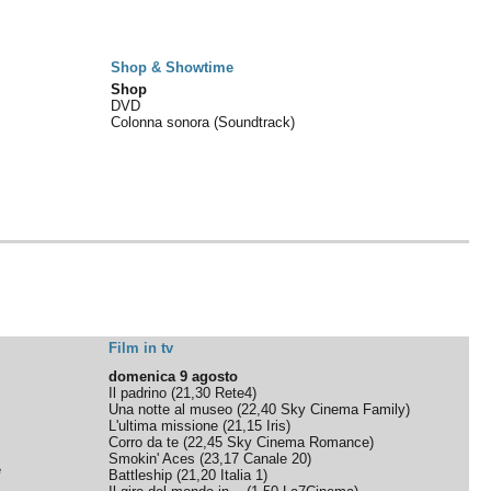
Shop & Showtime
Shop
DVD
Colonna sonora (Soundtrack)
Film in tv
domenica 9 agosto
Il padrino
(
21,30
Rete4
)
Una notte al museo
(
22,40
Sky Cinema Family
)
L'ultima missione
(
21,15
Iris
)
Corro da te
(
22,45
Sky Cinema Romance
)
Smokin' Aces
(
23,17
Canale 20
)
e
Battleship
(
21,20
Italia 1
)