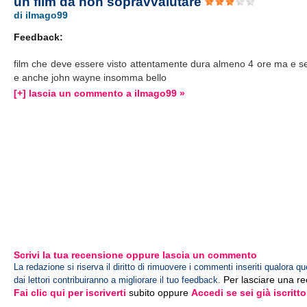
un film da non sopravvalutare
di ilmago99
Feedback:
film che deve essere visto attentamente dura almeno 4 ore ma e se
e anche john wayne insomma bello
[+] lascia un commento a ilmago99 »
Scrivi la tua recensione oppure lascia un commento
La redazione si riserva il diritto di rimuovere i commenti inseriti qualora qu
Per lasciare una r
dai lettori contribuiranno a migliorare il tuo feedback.
Fai clic qui per iscriverti
subito oppure
Accedi se sei già iscritto