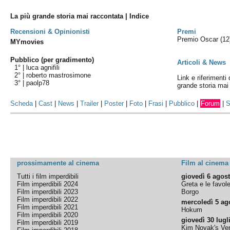
La più grande storia mai raccontata | Indice
Recensioni & Opinionisti
Premi
Premio Oscar
(12
MYmovies
Pubblico (per gradimento)
Articoli & News
1° |
luca agnifili
2° |
roberto mastrosimone
Link e riferimenti 
3° |
paolp78
grande storia mai
Scheda
|
Cast
|
News
|
Trailer
|
Poster
|
Foto
|
Frasi
|
Pubblico
|
Forum
|
S
prossimamente al cinema
Film al cinema
Tutti i film imperdibili
giovedì 6 agos
Film imperdibili 2024
Greta e le favol
Film imperdibili 2023
Borgo
Film imperdibili 2022
mercoledì 5 ag
Film imperdibili 2021
Hokum
Film imperdibili 2020
giovedì 30 lugl
Film imperdibili 2019
Kim Novak's Ver