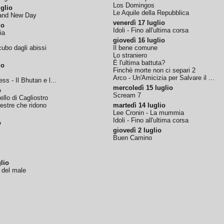
Los Domingos
glio
Le Aquile della Repubblica
rand New Day
venerdì 17 luglio
io
Idoli - Fino all'ultima corsa
ia
giovedì 16 luglio
ubo dagli abissi
Il bene comune
Lo straniero
È l'ultima battuta?
io
Finchè morte non ci separi 2
Arco - Un'Amicizia per Salvare il ...
ss - Il Bhutan e l...
mercoledì 15 luglio
o
Scream 7
tello di Cagliostro
nestre che ridono
martedì 14 luglio
Lee Cronin - La mummia
Idoli - Fino all'ultima corsa
o
giovedì 2 luglio
Buen Camino
lio
o del male