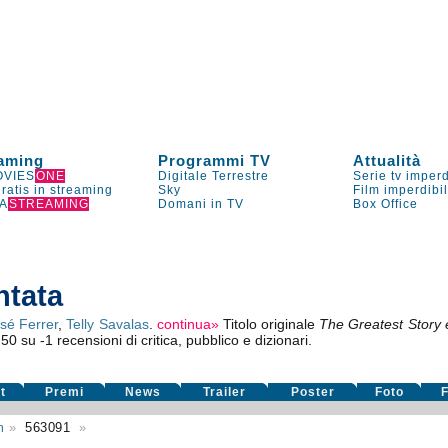
aming
Programmi TV
Attualità
VIES
ONE
Digitale Terrestre
Serie tv imperd
gratis in streaming
Sky
Film imperdibi
A
STREAMING
Domani in TV
Box Office
ntata
sé Ferrer
,
Telly Savalas
.
continua»
Titolo originale
The Greatest Story 
,50
su
-1
recensioni di critica, pubblico e dizionari.
t
Premi
News
Trailer
Poster
Foto
F
m
»
563091
»