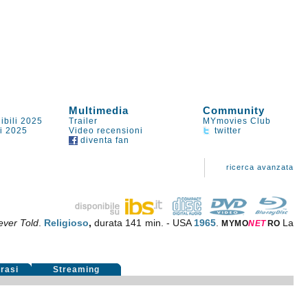
Multimedia
Community
ibili 2025
Trailer
MYmovies Club
li 2025
Video recensioni
twitter
diventa fan
ricerca avanzata
ever Told
.
Religioso
,
durata 141 min. - USA
1965
.
La
MYMO
NE
T
RO
rasi
Streaming