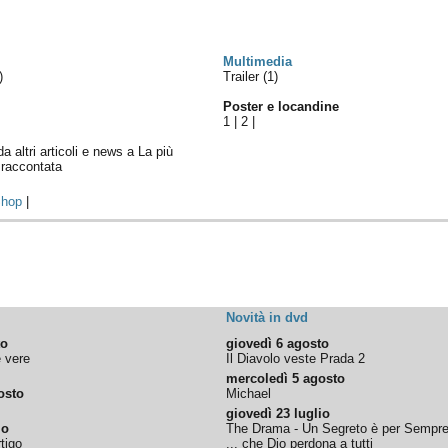
Multimedia
)
Trailer (1)
Poster e locandine
1
|
2
|
da altri articoli e news a La più
 raccontata
hop
|
Novità in dvd
to
giovedì 6 agosto
e vere
Il Diavolo veste Prada 2
mercoledì 5 agosto
osto
Michael
giovedì 23 luglio
io
The Drama - Un Segreto è per Sempr
tigo
... che Dio perdona a tutti