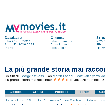
Database
Cinema
Stre
Film 2026
-
2027
Film al cinema
MYMO
Serie TV
2026
2027
Prossimamente
Film 
Premi
Film uscita
TROV
La più grande storia mai racco
Un film di
George Stevens
. Con
Martin Landau
,
Max von Sydow
,
Jo
più grande storia mai raccontata
valutazione media:
3
Scheda
Critica
Pubblico
Forum
Cas
Home
»
Film
»
1965
»
La Più Grande Storia Mai Raccontata
»
Foru