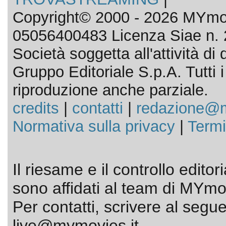
Copyright© 2000 - 2026 MYmov
05056400483 Licenza Siae n. 
Società soggetta all'attività d
Gruppo Editoriale S.p.A. Tutti i d
riproduzione anche parziale.
credits
|
contatti
|
redazione@m
Normativa sulla privacy
|
Termi
Il riesame e il controllo editor
sono affidati al team di MYmov
Per contatti, scrivere al segue
live@mymovies.it