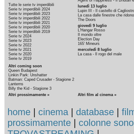
Agent of Happiness - Il Bhutan e 
Tutte le serie tv imperdibili
lunedì 13 luglio
Serie tv imperdibili 2024
Lupin III - Il castello di Cagliostr
Serie tv imperdibili 2023
La casa dalle finestre che ridono
Serie tv imperdibili 2022
The Doors
Serie tv imperdibili 2021
giovedì 9 luglio
Serie tv imperdibili 2020
L'Hangar Rosso
Serie tv imperdibili 2019
Il mondo oltre
Serie tv 2024
Election Day
Serie tv 2023
165' Mineurs
Serie tv 2022
Serie tv 2021
mercoledì 8 luglio
Serie tv 2020
La casa - Il rogo del male
Serie tv 2019
Altri coming soon
Queen Budapest
Linkin Park: Unshatter
Batman: Caped Crusader - Stagione 2
Lanterns
Billy the Kid - Stagione 3
Altri prossimamente »
Altri film al cinema »
home
|
cinema
|
database
|
fil
prossimamente
|
colonne sono
TROVASTREAMING
|