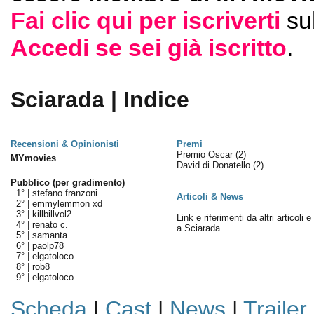
Fai clic qui per iscriverti
su
Accedi se sei già iscritto
.
Sciarada | Indice
Recensioni & Opinionisti
Premi
Premio Oscar
(2)
MYmovies
David di Donatello
(2)
Pubblico (per gradimento)
1° |
stefano franzoni
Articoli & News
2° |
emmylemmon xd
3° |
killbillvol2
Link e riferimenti da altri articoli 
4° |
renato c.
a Sciarada
5° |
samanta
6° |
paolp78
7° |
elgatoloco
8° |
rob8
9° |
elgatoloco
Scheda
|
Cast
|
News
|
Trailer