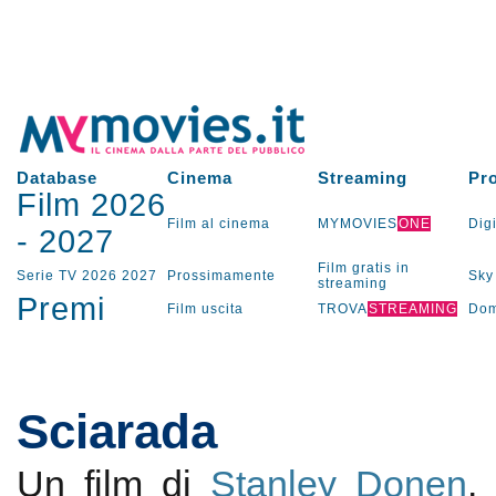
Database
Cinema
Streaming
Pr
Film 2026
Film al cinema
MYMOVIES
ONE
Digi
-
2027
Film gratis in
Serie TV
2026
2027
Prossimamente
Sky
streaming
Premi
Film uscita
TROVA
STREAMING
Dom
Sciarada
Un film di
Stanley Donen
.