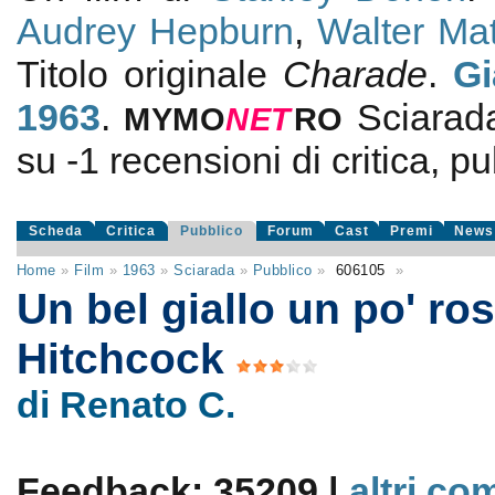
Audrey Hepburn
,
Walter Ma
Titolo originale
Charade
.
Gi
1963
.
Sciarad
MYMO
NE
T
RO
su
-1
recensioni di critica, pu
Scheda
Critica
Pubblico
Forum
Cast
Premi
News
Home
»
Film
»
1963
»
Sciarada
»
Pubblico
»
606105
»
Un bel giallo un po' ros
Hitchcock
di Renato C.
Feedback: 35209 |
altri co