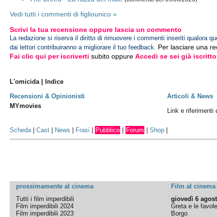
Vedi tutti i commenti di figliounico »
Scrivi la tua recensione oppure lascia un commento
La redazione si riserva il diritto di rimuovere i commenti inseriti qualora qu
Per lasciare una r
dai lettori contribuiranno a migliorare il tuo feedback.
Fai clic qui per iscriverti
subito oppure
Accedi se sei già iscritto
L'omicida | Indice
Recensioni & Opinionisti
Articoli & News
MYmovies
Link e riferimenti 
Scheda
|
Cast
|
News
|
Frasi
|
Pubblico
|
Forum
|
Shop
|
prossimamente al cinema
Film al cinema
Tutti i film imperdibili
giovedì 6 agos
Film imperdibili 2024
Greta e le favol
Film imperdibili 2023
Borgo