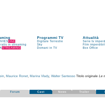
aming
Programmi TV
Attualità
VIES
ONE
Digitale Terrestre
Serie tv imperd
gratis in streaming
Sky
Film imperdibi
A
STREAMING
Domani in TV
Box Office
ein
,
Maurice Ronet
,
Marina Vlady
,
Walter Santesso
Titolo originale
Le 
Forum
Cast
News
Trailer