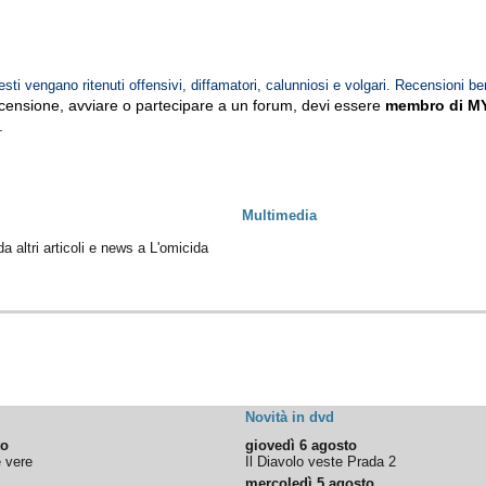
esti vengano ritenuti offensivi, diffamatori, calunniosi e volgari. Recensioni be
ecensione, avviare o partecipare a un forum, devi essere
membro di M
.
Multimedia
da altri articoli e news a L'omicida
Novità in dvd
to
giovedì 6 agosto
e vere
Il Diavolo veste Prada 2
mercoledì 5 agosto