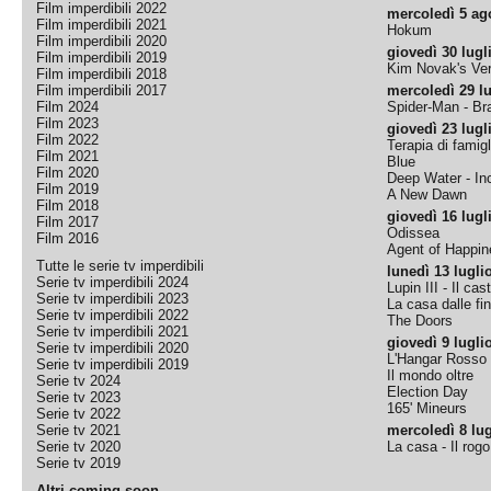
Film imperdibili 2022
mercoledì 5 ag
Film imperdibili 2021
Hokum
Film imperdibili 2020
giovedì 30 lugl
Film imperdibili 2019
Kim Novak's Ver
Film imperdibili 2018
Film imperdibili 2017
mercoledì 29 lu
Film 2024
Spider-Man - B
Film 2023
giovedì 23 lugl
Film 2022
Terapia di famigl
Film 2021
Blue
Film 2020
Deep Water - Inc
Film 2019
A New Dawn
Film 2018
giovedì 16 lugl
Film 2017
Odissea
Film 2016
Agent of Happine
Tutte le serie tv imperdibili
lunedì 13 lugli
Serie tv imperdibili 2024
Lupin III - Il cas
Serie tv imperdibili 2023
La casa dalle fi
Serie tv imperdibili 2022
The Doors
Serie tv imperdibili 2021
giovedì 9 lugli
Serie tv imperdibili 2020
L'Hangar Rosso
Serie tv imperdibili 2019
Il mondo oltre
Serie tv 2024
Election Day
Serie tv 2023
165' Mineurs
Serie tv 2022
Serie tv 2021
mercoledì 8 lug
Serie tv 2020
La casa - Il rog
Serie tv 2019
Altri coming soon