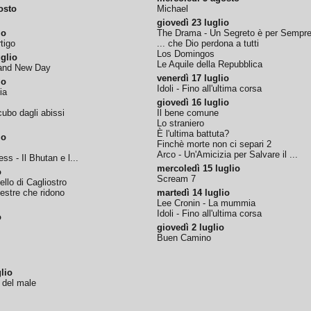
osto
Michael
giovedì 23 luglio
io
The Drama - Un Segreto è per Sempr
tigo
... che Dio perdona a tutti
Los Domingos
glio
Le Aquile della Repubblica
rand New Day
venerdì 17 luglio
io
Idoli - Fino all'ultima corsa
ia
giovedì 16 luglio
ubo dagli abissi
Il bene comune
Lo straniero
È l'ultima battuta?
io
Finchè morte non ci separi 2
Arco - Un'Amicizia per Salvare il ...
ss - Il Bhutan e l...
mercoledì 15 luglio
o
Scream 7
tello di Cagliostro
nestre che ridono
martedì 14 luglio
Lee Cronin - La mummia
Idoli - Fino all'ultima corsa
o
giovedì 2 luglio
Buen Camino
lio
o del male