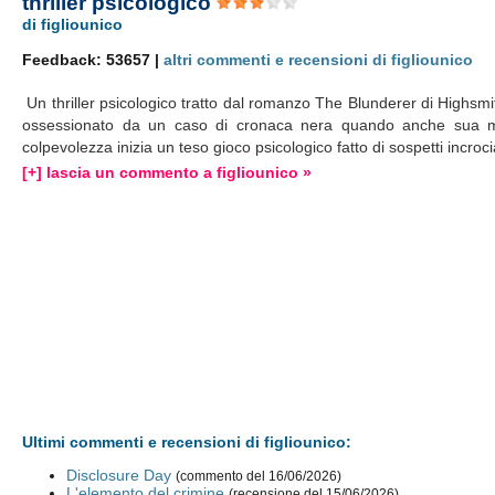
thriller psicologico
di figliounico
Feedback: 53657 |
altri commenti e recensioni di figliounico
Un thriller psicologico tratto dal romanzo The Blunderer di Highsmit
ossessionato da un caso di cronaca nera quando anche sua mog
colpevolezza inizia un teso gioco psicologico fatto di sospetti incroci
[+] lascia un commento a figliounico »
Ultimi commenti e recensioni di figliounico:
Disclosure Day
(commento del 16/06/2026)
L'elemento del crimine
(recensione del 15/06/2026)