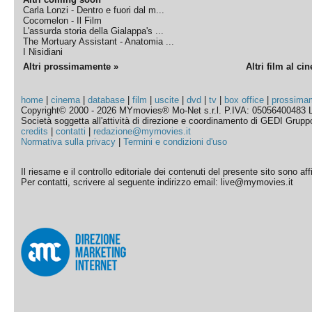
Carla Lonzi - Dentro e fuori dal m...
Cocomelon - Il Film
L'assurda storia della Gialappa's ...
The Mortuary Assistant - Anatomia ...
I Nisidiani
Altri prossimamente »
Altri film al ci
home
|
cinema
|
database
|
film
|
uscite
|
dvd
|
tv
|
box office
|
prossima
Copyright© 2000 - 2026 MYmovies® Mo-Net s.r.l. P.IVA: 05056400483 L
Società soggetta all'attività di direzione e coordinamento di GEDI Gruppo E
credits
|
contatti
|
redazione@mymovies.it
Normativa sulla privacy
|
Termini e condizioni d'uso
Il riesame e il controllo editoriale dei contenuti del presente sito sono a
Per contatti, scrivere al seguente indirizzo email: live@mymovies.it