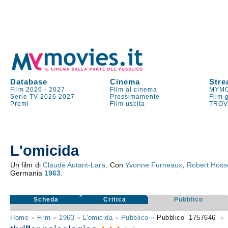
Database
Cinema
Stre
Film 2026
-
2027
Film al cinema
MYMO
Serie TV
2026
2027
Prossimamente
Film 
Premi
Film uscita
TROV
L'omicida
Un film di
Claude Autant-Lara
. Con
Yvonne Furneaux
,
Robert Hoss
Germania
1963
.
Scheda
Critica
Pubblico
Home
»
Film
»
1963
»
L'omicida
»
Pubblico
»
Pubblico
1757646
»