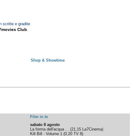
n scritte e gradite
Ymovies Club
.
Shop & Showtime
Film in tv
sabato 8 agosto
La forma dell'acqua ...
(
21,15
La7Cinema
)
Kill Bill - Volume 1
(
0,20
TV 8
)