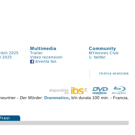
Multimedia
Community
ibili 2025
Trailer
MYmovies Club
li 2025
Video recensioni
twitter
diventa fan
ricerca avanzata
meurtrier - Der Mörder
.
Drammatico
,
b/n durata 100 min. - Francia,
Frasi