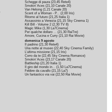
Schegge di paura
(
23,45
Rete4
)
Smokin' Aces
(
21,10
Canale 20
)
Van Helsing
(
1,21
Canale 20
)
e
Scent of a Woman - P...
(
2,00
Iris
)
Ritorno al futuro
(
21,25
Italia 1
)
Assassinio a Venezia
(
21,15
Sky Cinema 1
)
Kill Bill - Volume 2
(
2,30
TV 8
)
Magic Mike
(
1,30
La7Cinema
)
Per qualche dollaro ...
(
21,30
RaiTre
)
Amore, Cucina e Curry
(
21,10
Rai Movie
)
domenica 9 agosto
Il padrino
(
21,30
Rete4
)
Una notte al museo
(
22,40
Sky Cinema Family
)
L'ultima missione
(
21,15
Iris
)
Corro da te
(
22,45
Sky Cinema Romance
)
Smokin' Aces
(
23,17
Canale 20
)
Battleship
(
21,20
Italia 1
)
Il giro del mondo in...
(
1,50
La7Cinema
)
Febbre da cavallo
(
21,15
La7
)
Un fantastico via vai
(
22,50
Rai Movie
)