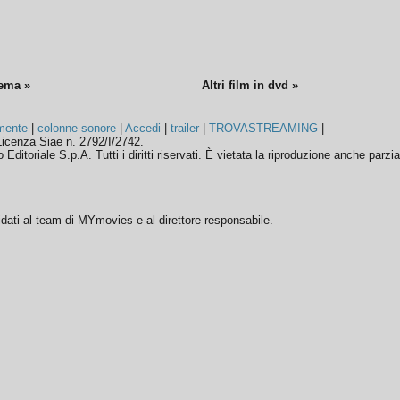
nema »
Altri film in dvd »
mente
|
colonne sonore
|
Accedi
|
trailer
|
TROVASTREAMING
|
icenza Siae n. 2792/I/2742.
ditoriale S.p.A. Tutti i diritti riservati. È vietata la riproduzione anche parzia
ffidati al team di MYmovies e al direttore responsabile.