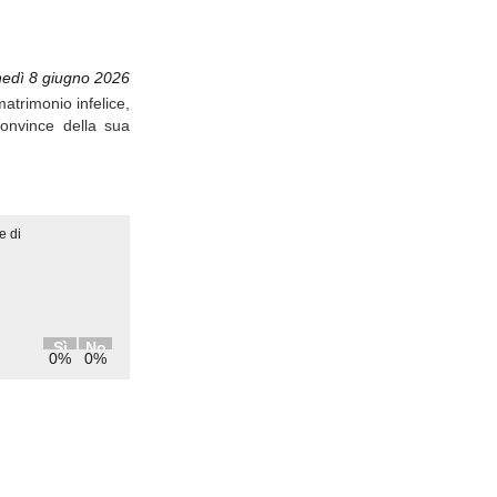
nedì 8 giugno 2026
atrimonio infelice,
onvince della sua
e di
Sì
No
0%
0%