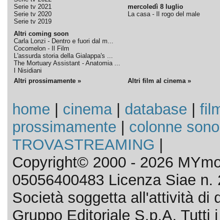
Serie tv 2021
mercoledì 8 luglio
Serie tv 2020
La casa - Il rogo del male
Serie tv 2019
Altri coming soon
Carla Lonzi - Dentro e fuori dal m...
Cocomelon - Il Film
L'assurda storia della Gialappa's ...
The Mortuary Assistant - Anatomia ...
I Nisidiani
Altri prossimamente »
Altri film al cinema »
home
|
cinema
|
database
|
fil
prossimamente
|
colonne sono
TROVASTREAMING
|
Copyright© 2000 - 2026 MYmov
05056400483 Licenza Siae n. 
Società soggetta all'attività d
Gruppo Editoriale S.p.A. Tutti i d