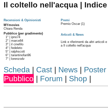
Il coltello nell'acqua | Indice
Recensioni & Opinionisti
Premi
Premio Oscar
(1)
MYmovies
Chiara Renda
Pubblico (per gradimento)
Articoli & News
1° |
ipno74
2° |
marce84
Link e riferimenti da altri articoli 
3° |
il cinefilo
a Il coltello nell'acqua
4° |
fedeleto
5° |
ralphscott
6° |
tarantinofan96
7° |
lorenzodv
Scheda
|
Cast
|
News
|
Poster
Pubblico
|
Forum
|
Shop
|