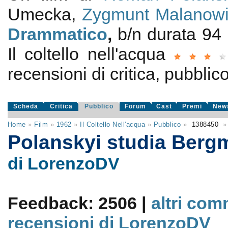
Umecka,
Zygmunt Malanowi
Drammatico
,
b/n durata 94
Il coltello nell'acqua
recensioni di critica, pubblic
Scheda
Critica
Pubblico
Forum
Cast
Premi
New
Home
»
Film
»
1962
»
Il Coltello Nell'acqua
»
Pubblico
»
1388450
»
Polanskyi studia Ber
di LorenzoDV
Feedback: 2506 |
altri com
recensioni di LorenzoDV