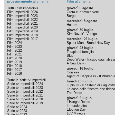
prossimamente al cinema
Film al cinema
Tutti i film imperdibili
giovedì 6 agosto
Film imperdibili 2024
Greta e le favole vere
Film imperdibili 2023
Borgo
Film imperdibili 2022
mercoledì 5 agosto
Film imperdibili 2021
Hokum
Film imperdibili 2020
giovedì 30 luglio
Film imperdibili 2019
Kim Novak's Vertigo
Film imperdibili 2018
Film imperdibili 2017
mercoledì 29 luglio
Film 2024
Spider-Man - Brand New Day
Film 2023
giovedì 23 luglio
Film 2022
Terapia di famiglia
Film 2021
Blue
Film 2020
Deep Water - Incubo dagli abissi
Film 2019
A New Dawn
Film 2018
giovedì 16 luglio
Film 2017
Odissea
Film 2016
Agent of Happiness - Il Bhutan e 
Tutte le serie tv imperdibili
lunedì 13 luglio
Serie tv imperdibili 2024
Lupin III - Il castello di Cagliostr
Serie tv imperdibili 2023
La casa dalle finestre che ridono
Serie tv imperdibili 2022
The Doors
Serie tv imperdibili 2021
giovedì 9 luglio
Serie tv imperdibili 2020
L'Hangar Rosso
Serie tv imperdibili 2019
Il mondo oltre
Serie tv 2024
Election Day
Serie tv 2023
165' Mineurs
Serie tv 2022