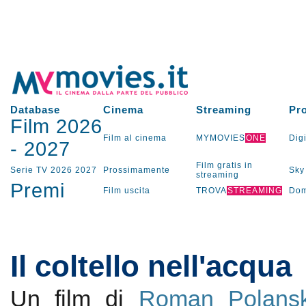
Database
Cinema
Streaming
Pr
Film 2026
Film al cinema
MYMOVIES
ONE
Digi
-
2027
Film gratis in
Serie TV
2026
2027
Prossimamente
Sky
streaming
Premi
Film uscita
TROVA
STREAMING
Dom
Il coltello nell'acqua
Un film di
Roman Polansk