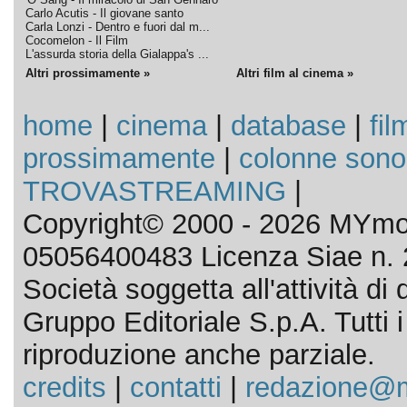
Carlo Acutis - Il giovane santo
Carla Lonzi - Dentro e fuori dal m...
Cocomelon - Il Film
L'assurda storia della Gialappa's ...
Altri prossimamente »
Altri film al cinema »
home
|
cinema
|
database
|
fil
prossimamente
|
colonne sono
TROVASTREAMING
|
Copyright© 2000 - 2026 MYmov
05056400483 Licenza Siae n. 
Società soggetta all'attività d
Gruppo Editoriale S.p.A. Tutti i d
riproduzione anche parziale.
credits
|
contatti
|
redazione@m