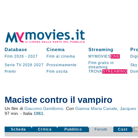
Database
Cinema
Streaming
Pr
Film 2026
-
2027
Film al cinema
MYMOVIES
ONE
Digi
Film gratis in
Serie TV
2026
2027
Prossimamente
Sky
streaming
Premi
Film uscita
TROVA
STREAMING
Dom
Maciste contro il vampiro
Un film di
Giacomo Gentilomo
. Con
Gianna Maria Canale
,
Jacques 
97 min. - Italia
1961
.
Scheda
Critica
Pubblico
Forum
Cast
N