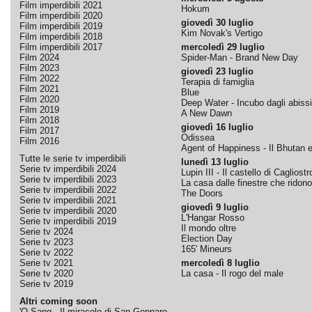
Film imperdibili 2021
Hokum
Film imperdibili 2020
giovedì 30 luglio
Film imperdibili 2019
Kim Novak's Vertigo
Film imperdibili 2018
Film imperdibili 2017
mercoledì 29 luglio
Film 2024
Spider-Man - Brand New Day
Film 2023
giovedì 23 luglio
Film 2022
Terapia di famiglia
Film 2021
Blue
Film 2020
Deep Water - Incubo dagli abissi
Film 2019
A New Dawn
Film 2018
giovedì 16 luglio
Film 2017
Odissea
Film 2016
Agent of Happiness - Il Bhutan e 
Tutte le serie tv imperdibili
lunedì 13 luglio
Serie tv imperdibili 2024
Lupin III - Il castello di Cagliostr
Serie tv imperdibili 2023
La casa dalle finestre che ridono
Serie tv imperdibili 2022
The Doors
Serie tv imperdibili 2021
giovedì 9 luglio
Serie tv imperdibili 2020
L'Hangar Rosso
Serie tv imperdibili 2019
Il mondo oltre
Serie tv 2024
Election Day
Serie tv 2023
165' Mineurs
Serie tv 2022
Serie tv 2021
mercoledì 8 luglio
Serie tv 2020
La casa - Il rogo del male
Serie tv 2019
Altri coming soon
'O Sang - Il miracolo di San Gennaro