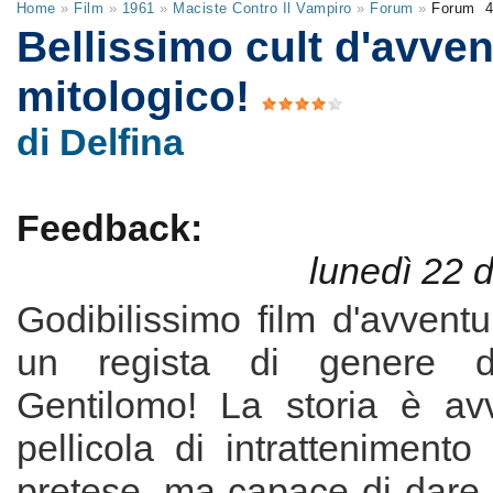
Home
»
Film
»
1961
»
Maciste Contro Il Vampiro
»
Forum
»
Forum
4
Bellissimo cult d'avven
mitologico!
di Delfina
Feedback:
lunedì 22 
Godibilissimo film d'avventu
un regista di genere da
Gentilomo! La storia è av
pellicola di intratteniment
pretese, ma capace di dare 