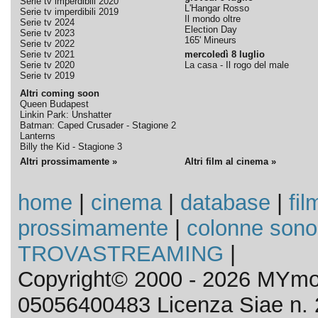
Serie tv imperdibili 2020
L'Hangar Rosso
Serie tv imperdibili 2019
Il mondo oltre
Serie tv 2024
Election Day
Serie tv 2023
165' Mineurs
Serie tv 2022
Serie tv 2021
mercoledì 8 luglio
Serie tv 2020
La casa - Il rogo del male
Serie tv 2019
Altri coming soon
Queen Budapest
Linkin Park: Unshatter
Batman: Caped Crusader - Stagione 2
Lanterns
Billy the Kid - Stagione 3
Altri prossimamente »
Altri film al cinema »
home
|
cinema
|
database
|
fil
prossimamente
|
colonne sono
TROVASTREAMING
|
Copyright© 2000 - 2026 MYmov
05056400483 Licenza Siae n. 