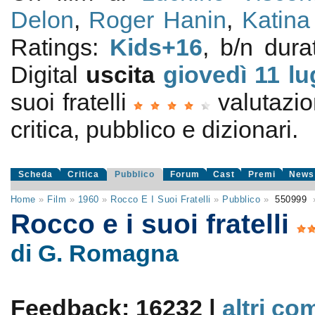
Delon
,
Roger Hanin
,
Katina
Ratings:
Kids+16
, b/n dura
Digital
uscita
giovedì 11
lu
suoi fratelli
valutazi
critica, pubblico e dizionari.
Scheda
Critica
Pubblico
Forum
Cast
Premi
News
Home
»
Film
»
1960
»
Rocco E I Suoi Fratelli
»
Pubblico
»
550999
Rocco e i suoi fratelli
di G. Romagna
Feedback: 16232 |
altri co