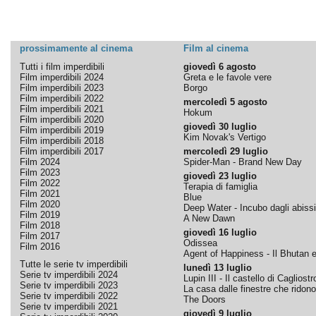
prossimamente al cinema
Film al cinema
Tutti i film imperdibili
giovedì 6 agosto
Film imperdibili 2024
Greta e le favole vere
Film imperdibili 2023
Borgo
Film imperdibili 2022
mercoledì 5 agosto
Film imperdibili 2021
Hokum
Film imperdibili 2020
giovedì 30 luglio
Film imperdibili 2019
Kim Novak's Vertigo
Film imperdibili 2018
Film imperdibili 2017
mercoledì 29 luglio
Film 2024
Spider-Man - Brand New Day
Film 2023
giovedì 23 luglio
Film 2022
Terapia di famiglia
Film 2021
Blue
Film 2020
Deep Water - Incubo dagli abissi
Film 2019
A New Dawn
Film 2018
giovedì 16 luglio
Film 2017
Odissea
Film 2016
Agent of Happiness - Il Bhutan e 
Tutte le serie tv imperdibili
lunedì 13 luglio
Serie tv imperdibili 2024
Lupin III - Il castello di Cagliostr
Serie tv imperdibili 2023
La casa dalle finestre che ridono
Serie tv imperdibili 2022
The Doors
Serie tv imperdibili 2021
giovedì 9 luglio