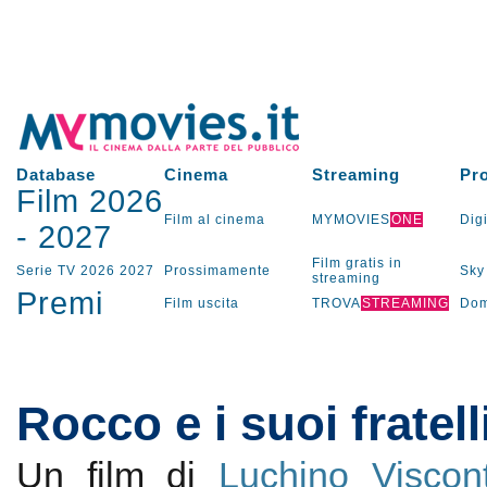
Database
Cinema
Streaming
Pr
Film 2026
Film al cinema
MYMOVIES
ONE
Digi
-
2027
Film gratis in
Serie TV
2026
2027
Prossimamente
Sky
streaming
Premi
Film uscita
TROVA
STREAMING
Dom
Rocco e i suoi fratell
Un film di
Luchino Viscont