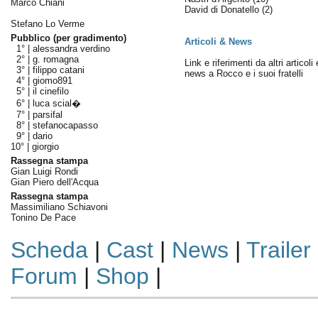
Marco Chiani
David di Donatello
(2)
Stefano Lo Verme
Pubblico (per gradimento)
Articoli & News
1° |
alessandra verdino
2° |
g. romagna
Link e riferimenti da altri articoli 
3° |
filippo catani
news a Rocco e i suoi fratelli
4° |
giomo891
5° |
il cinefilo
6° |
luca scial�
7° |
parsifal
8° |
stefanocapasso
9° |
dario
10° |
giorgio
Rassegna stampa
Gian Luigi Rondi
Gian Piero dell'Acqua
Rassegna stampa
Massimiliano Schiavoni
Tonino De Pace
Scheda
|
Cast
|
News
|
Trailer
Forum
|
Shop
|