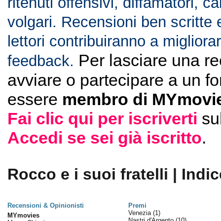
ritenuti offensivi, diffamatori, c
volgari. Recensioni ben scritte 
lettori contribuiranno a migliorar
Per lasciare una r
feedback.
avviare o partecipare a un f
essere
membro di MYmovie
Fai clic qui per iscriverti
su
Accedi se sei già iscritto
.
Rocco e i suoi fratelli | Indic
Recensioni & Opinionisti
Premi
Venezia
(1)
MYmovies
Nastri d'Argento
(10)