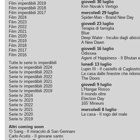
giovedì 30 luglio
Film imperdibili 2019
Kim Novak's Vertigo
Film imperdibili 2018
Film imperdibili 2017
mercoledì 29 luglio
Film 2024
Spider-Man - Brand New Day
Film 2023
giovedì 23 luglio
Film 2022
Terapia di famiglia
Film 2021
Blue
Film 2020
Deep Water - Incubo dagli abissi
Film 2019
A New Dawn
Film 2018
giovedì 16 luglio
Film 2017
Odissea
Film 2016
Agent of Happiness - Il Bhutan e 
Tutte le serie tv imperdibili
lunedì 13 luglio
Serie tv imperdibili 2024
Lupin III - Il castello di Cagliostr
Serie tv imperdibili 2023
La casa dalle finestre che ridono
Serie tv imperdibili 2022
The Doors
Serie tv imperdibili 2021
giovedì 9 luglio
Serie tv imperdibili 2020
L'Hangar Rosso
Serie tv imperdibili 2019
Il mondo oltre
Serie tv 2024
Election Day
Serie tv 2023
165' Mineurs
Serie tv 2022
Serie tv 2021
mercoledì 8 luglio
Serie tv 2020
La casa - Il rogo del male
Serie tv 2019
Altri coming soon
'O Sang - Il miracolo di San Gennaro
Carlo Acutis - Il giovane santo