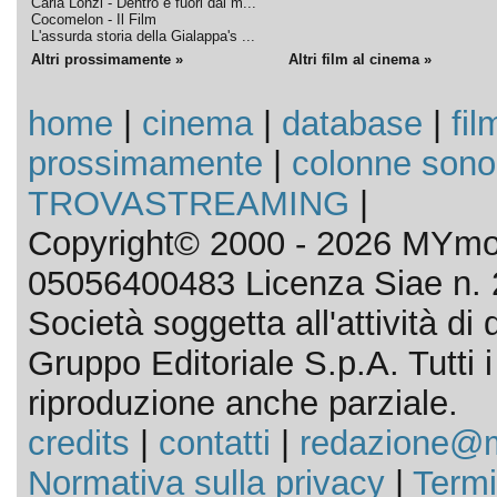
Carla Lonzi - Dentro e fuori dal m...
Cocomelon - Il Film
L'assurda storia della Gialappa's ...
Altri prossimamente »
Altri film al cinema »
home
|
cinema
|
database
|
fil
prossimamente
|
colonne sono
TROVASTREAMING
|
Copyright© 2000 - 2026 MYmov
05056400483 Licenza Siae n. 
Società soggetta all'attività d
Gruppo Editoriale S.p.A. Tutti i d
riproduzione anche parziale.
credits
|
contatti
|
redazione@m
Normativa sulla privacy
|
Termi