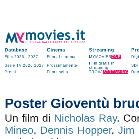
Database
Cinema
Streaming
Pr
Film 2026
-
2027
Film al cinema
MYMOVIES
ONE
Digi
Film gratis in
Serie TV
2026
2027
Prossimamente
Sky
streaming
Premi
Film uscita
TROVA
STREAMING
Dom
Poster Gioventù bru
Un film di
Nicholas Ray
. C
Mineo
,
Dennis Hopper
,
Jim