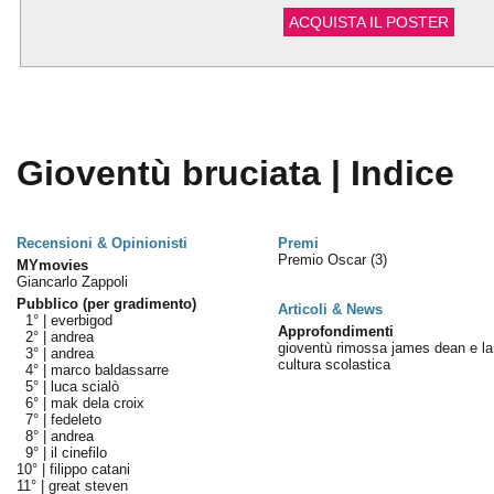
ACQUISTA IL POSTER
Gioventù bruciata | Indice
Recensioni & Opinionisti
Premi
Premio Oscar
(3)
MYmovies
Giancarlo Zappoli
Pubblico (per gradimento)
Articoli & News
1° |
everbigod
Approfondimenti
2° |
andrea
gioventù rimossa james dean e la
3° |
andrea
cultura scolastica
4° |
marco baldassarre
5° |
luca scialò
6° |
mak dela croix
7° |
fedeleto
8° |
andrea
9° |
il cinefilo
10° |
filippo catani
11° |
great steven