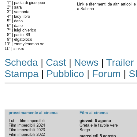
1° |
paola di giuseppe
Link e riferimenti da altri articoli 
2° |
sara
a Sabrina
3° |
samanta
4° |
lady libro
5° |
dario
6° |
dario
7° |
luigi chierico
8° |
paolo_89
9° |
elgatoloco
10° |
emmylemmon xd
11° |
sinkro
Scheda
|
Cast
|
News
|
Trailer
Stampa
|
Pubblico
|
Forum
|
S
prossimamente al cinema
Film al cinema
Tutti i film imperdibili
giovedì 6 agosto
Film imperdibili 2024
Greta e le favole vere
Film imperdibili 2023
Borgo
Film imperdibili 2022
mercoledì 5 agosto