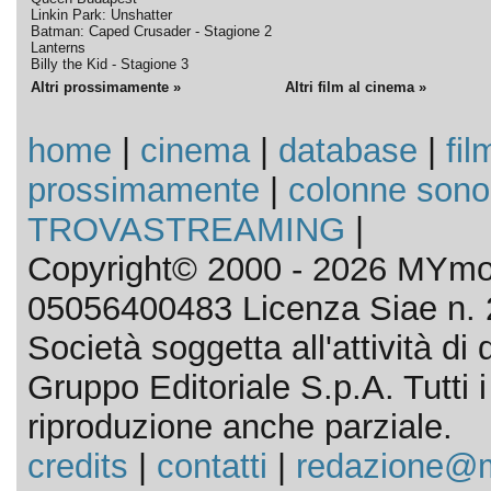
Linkin Park: Unshatter
Batman: Caped Crusader - Stagione 2
Lanterns
Billy the Kid - Stagione 3
Altri prossimamente »
Altri film al cinema »
home
|
cinema
|
database
|
fil
prossimamente
|
colonne sono
TROVASTREAMING
|
Copyright© 2000 - 2026 MYmov
05056400483 Licenza Siae n. 
Società soggetta all'attività d
Gruppo Editoriale S.p.A. Tutti i d
riproduzione anche parziale.
credits
|
contatti
|
redazione@m