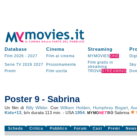
Database
Cinema
Streaming
Pr
Film 2026
-
2027
Film al cinema
MYMOVIES
ONE
Digi
Film gratis in
Serie TV
2026
2027
Prossimamente
Sky
streaming
Premi
Film uscita
TROVA
STREAMING
Dom
Poster 9 - Sabrina
Un film di
Billy Wilder
. Con
William Holden
,
Humphrey Bogart
,
Au
Kids+13
, b/n durata 113 min. - USA
1954
.
Sabrina
MYMO
NE
T
RO
Scheda
Critica
Pubblico
Forum
Cast
Premi
News