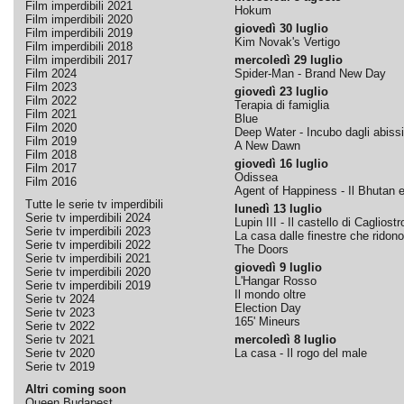
Film imperdibili 2021
Hokum
Film imperdibili 2020
giovedì 30 luglio
Film imperdibili 2019
Kim Novak's Vertigo
Film imperdibili 2018
Film imperdibili 2017
mercoledì 29 luglio
Film 2024
Spider-Man - Brand New Day
Film 2023
giovedì 23 luglio
Film 2022
Terapia di famiglia
Film 2021
Blue
Film 2020
Deep Water - Incubo dagli abissi
Film 2019
A New Dawn
Film 2018
giovedì 16 luglio
Film 2017
Odissea
Film 2016
Agent of Happiness - Il Bhutan e 
Tutte le serie tv imperdibili
lunedì 13 luglio
Serie tv imperdibili 2024
Lupin III - Il castello di Cagliostr
Serie tv imperdibili 2023
La casa dalle finestre che ridono
Serie tv imperdibili 2022
The Doors
Serie tv imperdibili 2021
giovedì 9 luglio
Serie tv imperdibili 2020
L'Hangar Rosso
Serie tv imperdibili 2019
Il mondo oltre
Serie tv 2024
Election Day
Serie tv 2023
165' Mineurs
Serie tv 2022
Serie tv 2021
mercoledì 8 luglio
Serie tv 2020
La casa - Il rogo del male
Serie tv 2019
Altri coming soon
Queen Budapest