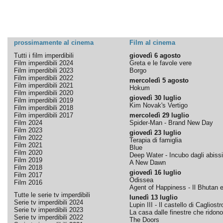
prossimamente al cinema
Film al cinema
Tutti i film imperdibili
giovedì 6 agosto
Film imperdibili 2024
Greta e le favole vere
Film imperdibili 2023
Borgo
Film imperdibili 2022
mercoledì 5 agosto
Film imperdibili 2021
Hokum
Film imperdibili 2020
giovedì 30 luglio
Film imperdibili 2019
Kim Novak's Vertigo
Film imperdibili 2018
Film imperdibili 2017
mercoledì 29 luglio
Film 2024
Spider-Man - Brand New Day
Film 2023
giovedì 23 luglio
Film 2022
Terapia di famiglia
Film 2021
Blue
Film 2020
Deep Water - Incubo dagli abissi
Film 2019
A New Dawn
Film 2018
giovedì 16 luglio
Film 2017
Odissea
Film 2016
Agent of Happiness - Il Bhutan e 
Tutte le serie tv imperdibili
lunedì 13 luglio
Serie tv imperdibili 2024
Lupin III - Il castello di Cagliostr
Serie tv imperdibili 2023
La casa dalle finestre che ridono
Serie tv imperdibili 2022
The Doors