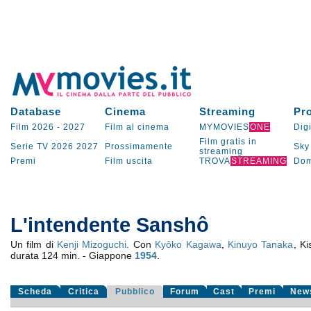
Database
Cinema
Streaming
Pr
Film 2026
-
2027
Film al cinema
MYMOVIES
ONE
Digi
Film gratis in
Serie TV
2026
2027
Prossimamente
Sky
streaming
Premi
Film uscita
TROVA
STREAMING
Dom
L'intendente Sanshô
Un film di
Kenji Mizoguchi
. Con
Kyôko Kagawa
,
Kinuyo Tanaka
, K
durata 124 min. - Giappone
1954
.
Scheda
Critica
Pubblico
Forum
Cast
Premi
New