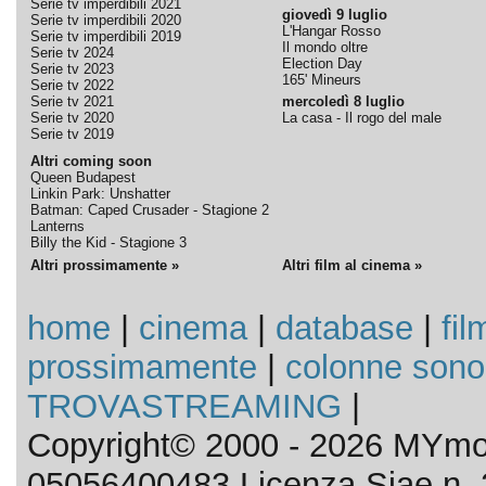
Serie tv imperdibili 2021
giovedì 9 luglio
Serie tv imperdibili 2020
L'Hangar Rosso
Serie tv imperdibili 2019
Il mondo oltre
Serie tv 2024
Election Day
Serie tv 2023
165' Mineurs
Serie tv 2022
Serie tv 2021
mercoledì 8 luglio
Serie tv 2020
La casa - Il rogo del male
Serie tv 2019
Altri coming soon
Queen Budapest
Linkin Park: Unshatter
Batman: Caped Crusader - Stagione 2
Lanterns
Billy the Kid - Stagione 3
Altri prossimamente »
Altri film al cinema »
home
|
cinema
|
database
|
fil
prossimamente
|
colonne sono
TROVASTREAMING
|
Copyright© 2000 - 2026 MYmov
05056400483 Licenza Siae n. 