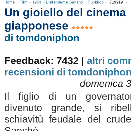
Home
»
Film
»
1954
»
L'intendente Sanshô
»
Pubblico
»
719919
»
Un gioiello del cinema
giapponese
di tomdoniphon
Feedback: 7432 |
altri com
recensioni di tomdonipho
domenica 3
Il figlio di un governato
divenuto grande, si ribel
schiavitù feudale del crude
Sanshò.