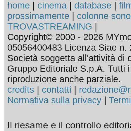
home
|
cinema
|
database
|
fil
prossimamente
|
colonne sono
TROVASTREAMING
|
Copyright© 2000 - 2026 MYmov
05056400483 Licenza Siae n. 
Società soggetta all'attività d
Gruppo Editoriale S.p.A. Tutti i d
riproduzione anche parziale.
credits
|
contatti
|
redazione@m
Normativa sulla privacy
|
Termi
Il riesame e il controllo editor