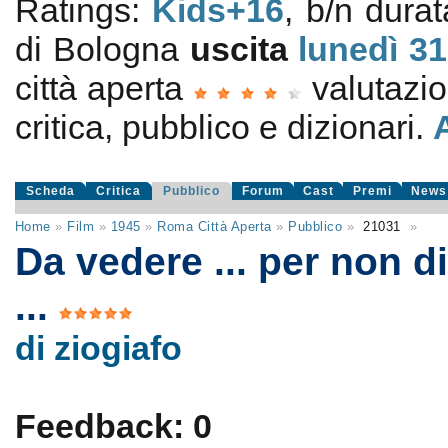
Ratings:
Kids+16
, b/n durat
di Bologna
uscita
lunedì 31
città aperta
valutazi
critica, pubblico e dizionari.
Scheda
Critica
Pubblico
Forum
Cast
Premi
News
Home
»
Film
»
1945
»
Roma Città Aperta
»
Pubblico
»
21031
»
Da vedere ... per non d
...
di ziogiafo
Feedback: 0