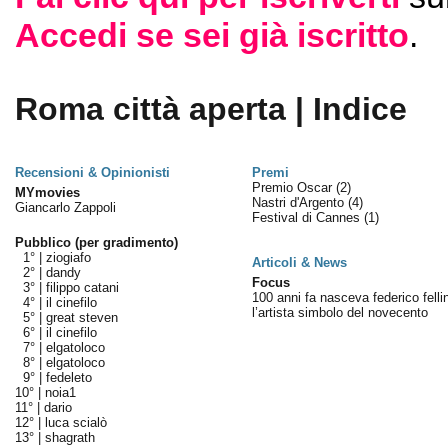
Accedi se sei già iscritto
.
Roma città aperta | Indice
Recensioni & Opinionisti
Premi
Premio Oscar
(2)
MYmovies
Nastri d'Argento
(4)
Giancarlo Zappoli
Festival di Cannes
(1)
Pubblico (per gradimento)
1° |
ziogiafo
Articoli & News
2° |
dandy
Focus
3° |
filippo catani
100 anni fa nasceva federico fellin
4° |
il cinefilo
l’artista simbolo del novecento
5° |
great steven
6° |
il cinefilo
7° |
elgatoloco
8° |
elgatoloco
9° |
fedeleto
10° |
noia1
11° |
dario
12° |
luca scialò
13° |
shagrath