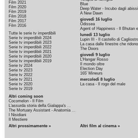
Film 2021
Blue
Film 2020
Deep Water - Incubo dagli abissi
Film 2019
A New Dawn
Film 2018
giovedì 16 luglio
Film 2017
Odissea
Film 2016
Agent of Happiness - Il Bhutan e 
Tutte le serie tv imperdibili
lunedì 13 luglio
Serie tv imperdibili 2024
Lupin III - Il castello di Cagliostr
Serie tv imperdibili 2023
La casa dalle finestre che ridono
Serie tv imperdibili 2022
The Doors
Serie tv imperdibili 2021
giovedì 9 luglio
Serie tv imperdibili 2020
L'Hangar Rosso
Serie tv imperdibili 2019
Il mondo oltre
Serie tv 2024
Election Day
Serie tv 2023
165' Mineurs
Serie tv 2022
Serie tv 2021
mercoledì 8 luglio
Serie tv 2020
La casa - Il rogo del male
Serie tv 2019
Altri coming soon
Cocomelon - Il Film
L'assurda storia della Gialappa's ...
The Mortuary Assistant - Anatomia ...
I Nisidiani
Il Mestiere
Altri prossimamente »
Altri film al cinema »