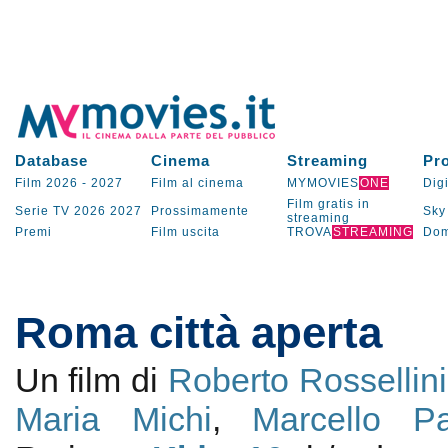
Database
Cinema
Streaming
Pr
Film 2026
-
2027
Film al cinema
MYMOVIES
ONE
Digi
Film gratis in
Serie TV
2026
2027
Prossimamente
Sky
streaming
Premi
Film uscita
TROVA
STREAMING
Dom
Roma città aperta
Un film di
Roberto Rossellini
Maria Michi
,
Marcello Pa