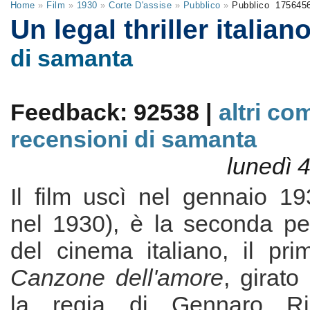
Home
»
Film
»
1930
»
Corte D'assise
»
Pubblico
»
Pubblico
175645
Un legal thriller italian
di samanta
Feedback: 92538 |
altri co
recensioni di samanta
lunedì 
Il film uscì nel gennaio 19
nel 1930), è la seconda pel
del cinema italiano, il pri
Canzone dell'amore
, girat
la regia di Gennaro Ri