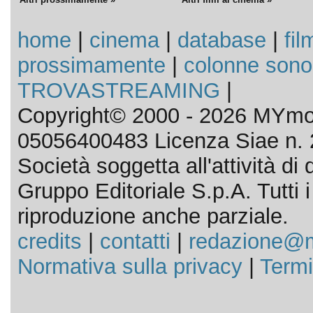
home
|
cinema
|
database
|
fil
prossimamente
|
colonne sono
TROVASTREAMING
|
Copyright© 2000 - 2026 MYmov
05056400483 Licenza Siae n. 
Società soggetta all'attività d
Gruppo Editoriale S.p.A. Tutti i d
riproduzione anche parziale.
credits
|
contatti
|
redazione@m
Normativa sulla privacy
|
Termi