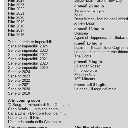
Film 2024
Spider-Man - Brand New Day
Film 2023
giovedì 23 luglio
Film 2022
Terapia di famiglia
Film 2021
Blue
Film 2020
Deep Water - Incubo dagli abissi
Film 2019
A New Dawn
Film 2018
giovedì 16 luglio
Film 2017
Odissea
Film 2016
Agent of Happiness - Il Bhutan e 
Tutte le serie tv imperdibili
lunedì 13 luglio
Serie tv imperdibili 2024
Lupin III - Il castello di Cagliostr
Serie tv imperdibili 2023
La casa dalle finestre che ridono
Serie tv imperdibili 2022
The Doors
Serie tv imperdibili 2021
giovedì 9 luglio
Serie tv imperdibili 2020
L'Hangar Rosso
Serie tv imperdibili 2019
Il mondo oltre
Serie tv 2024
Election Day
Serie tv 2023
165' Mineurs
Serie tv 2022
Serie tv 2021
mercoledì 8 luglio
Serie tv 2020
La casa - Il rogo del male
Serie tv 2019
Altri coming soon
'O Sang - Il miracolo di San Gennaro
Carlo Acutis - Il giovane santo
Carla Lonzi - Dentro e fuori dal m...
Cocomelon - Il Film
L'assurda storia della Gialappa's ...
Altri prossimamente »
Altri film al cinema »