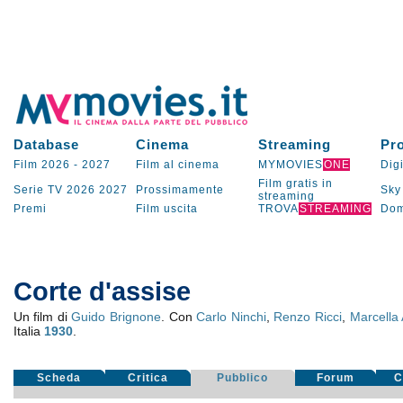
Database
Cinema
Streaming
Pr
Film 2026
-
2027
Film al cinema
MYMOVIES
ONE
Digi
Film gratis in
Serie TV
2026
2027
Prossimamente
Sky
streaming
Premi
Film uscita
TROVA
STREAMING
Dom
Corte d'assise
Un film di
Guido Brignone
. Con
Carlo Ninchi
,
Renzo Ricci
,
Marcella 
Italia
1930
.
Scheda
Critica
Pubblico
Forum
C