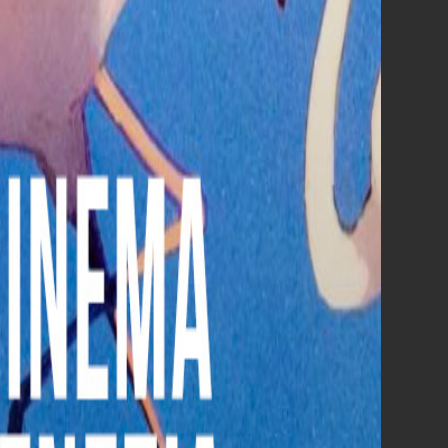
Hokum
Greta e le favole vere
Borgo
Scopri tutti i film al cinema »
DALLA
SCORSA SETTIMANA
AL CINEMA