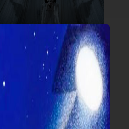
BOX OFFICE
HOKUM È SUL PODIO, INSIEME A
SPIDER MAN E ODISSEA
Distanza siderale, almeno fino all’arrivo in sala
di
Oceania
, tra i due blockbuster macina incassi
delle ultime settimane e gli altri titoli.
Continua»
Classifica di giovedì 6 agosto
1°
Spider-Man - Brand New Day
1.315.324,00
2°
Odissea