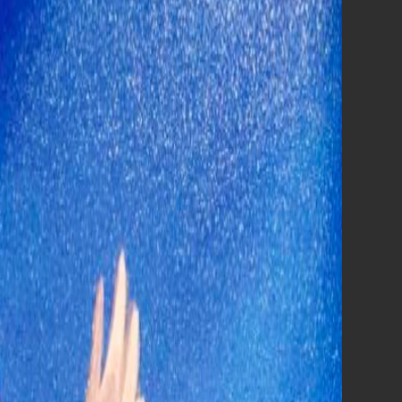
10°
Il Diavolo veste Prada 2
5.033,00
Vai all'analisi della giornata »
PROSSIMA SETTIMANA
AL CINEMA