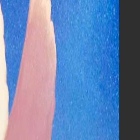
Robin Hood - Il prezzo del sangue
La fine di Oak Street
Nimrods
Scopri tutti i film
prossimamente al cinema »
QUESTA SETTIMANA
AL CINEMA