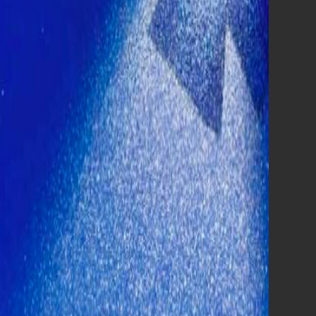
803.506,00
3°
Hokum
77.086,00
4°
Minions & Monsters
31.032,00
5°
Ateez: Light the Way in Cinemas
20.381,00
6°
Michael
13.628,00
7°
Toy Story 5
12.462,00
8°
Le città di pianura
9.052,00
9°
Il bene comune
5.430,00