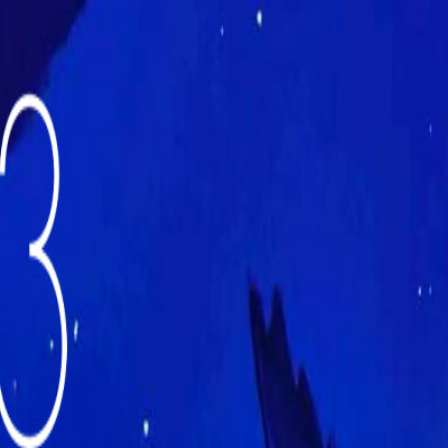
FCE Majestic
5
Giulio Cesare
8
Greenwich
9
Jolly
3
Madison
10
Multisala Lux
11
Multisala Odeon
6
Nuovo Sacher
1
Quattro Fontane
7
The Screen
4
Cinemas Roma
Ottavia
The Space Cinema
4
Moderno
The Space Cinema
10
Parco de Medici
Tibur
2
Tiziano
3
Trianon
3
Troisi
4