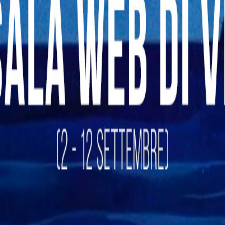
Bologna
❯
Ferrara
❯
Forlì Cesena
❯
Modena
❯
Parma
❯
Piacenza
❯
Ravenna
❯
Reggio Emilia
❯
Rimini
❯
Friuli Venezia Giulia
Gorizia
❯
Pordenone
❯
Trieste
❯
Udine
❯
Lazio
Frosinone
❯
Latina
❯
Rieti
❯