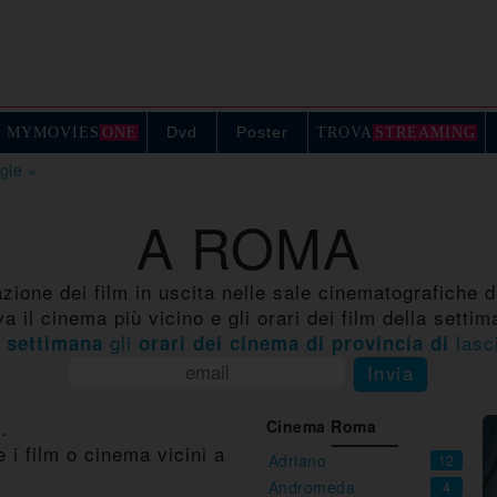
Dvd
Poster
MYMOVIE
S
ONE
TROV
A
STREAMING
ogle »
A ROMA
ione dei film in uscita nelle sale cinematografiche d
va il cinema più vicino e gli orari dei film della settim
gli
lasc
 settimana
orari dei cinema di provincia di
Invia
.
Cinema Roma
e i film o cinema vicini a
Adriano
12
Andromeda
4