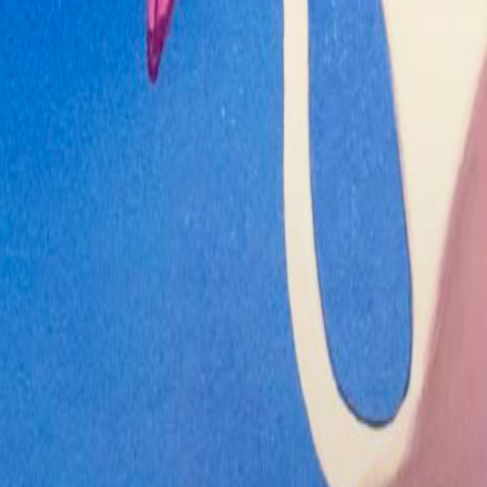
L'Hangar Rosso
4
Disclosure Day
3
La casa - Il rogo
2
del male
Kim Novak's
1
Vertigo
Agent of
1
Happiness - Il
Bhutan e la felicità
Piccolo miracolo
1
Il prigioniero
1
Elenco dei
Cinema
raggruppati per regione:
Abruzzo
Chieti
❯
L'Aquila
❯
Pescara
❯