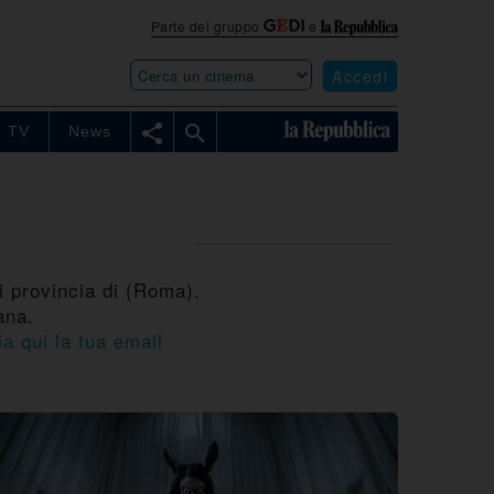
Parte del gruppo
e
Accedi


TV
News
i provincia di (Roma).
ana.
ia qui la tua email