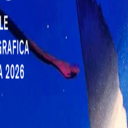
Uci Cinemas Parco
10
Leonardo
Uci Cinemas Porta
12
di Roma
Uci Cinemas Roma
8
Est
Uci Luce Maximo
8
Provincia di Roma
Anzio
6
Cerveteri
2
Civitavecchia
3
Colleferro
4
Fiano Romano
2
Frascati
5
Genzano di Roma
4
Grottaferrata
3
Guidonia
6
Ladispoli
2