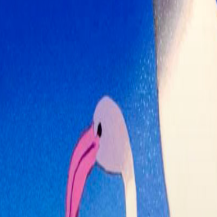
Trevignano
5
Romano
Velletri
2
Film
di oggi a Roma:
Odissea
53
Spider-Man -
45
Brand New Day
Minions &
22
Monsters
Hokum
17
Greta e le favole
15
vere
Toy Story 5
12
Terapia di famiglia
7
Deep Water -
5
Incubo dagli abissi
Borgo
4