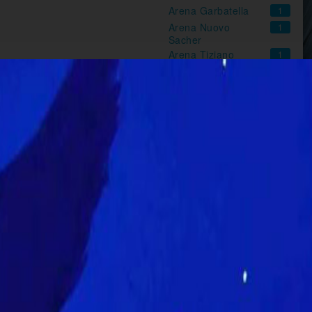
Arena Garbatella
1
Arena Nuovo
1
Sacher
Arena Tiziano
1
Atlantic
4
Augustus -
1
Welcome To Rome
Barberini
6
Broadway
3
Casa del Cinema
1
Cineland
6
Cinevillage Parco
1
Tevere Marconi
Cinevillage Piazza
1
Vittorio
Cinevillage Villa
1
Bonelli
Cinevillage Villa
1
Lazzaroni
Eden
5
Eurcine Multisala
7