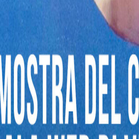
Teramo
❯
Basilicata
Matera
❯
Potenza
❯
Calabria
Catanzaro
❯
Cosenza
❯
Crotone
❯
Reggio Calabria
❯
Vibo Valentia
❯
Campania
Avellino
❯
Benevento
❯
Caserta
❯
Napoli
❯
Salerno
❯
Emilia Romagna