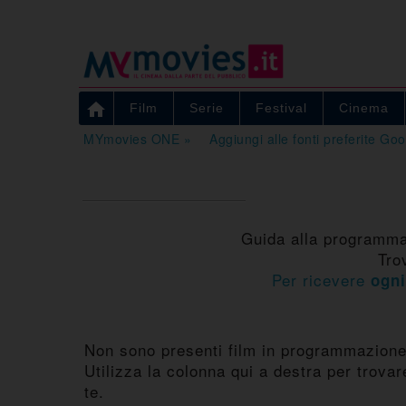

Film
Serie
Festival
Cinema
MYmovies ONE »
Aggiungi alle fonti preferite Go
Guida alla programmaz
Tro
Per ricevere
ogni
Non sono presenti film in programmazione
Utilizza la colonna qui a destra per trovar
te.