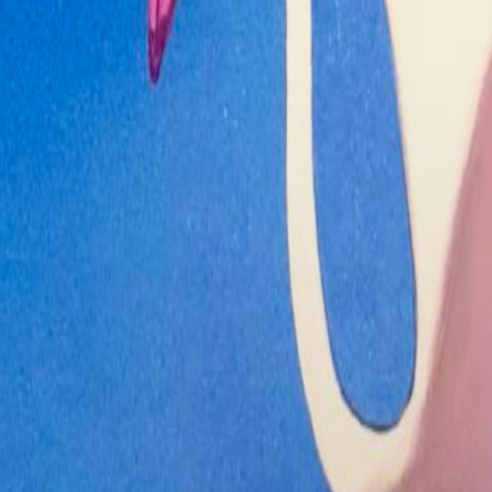
L'Hangar Rosso
4
Disclosure Day
3
La casa - Il rogo
2
del male
Kim Novak's
1
Vertigo
Agent of
1
Happiness - Il
Bhutan e la felicità
Piccolo miracolo
1
Il prigioniero
1
Elenco dei
Cinema
raggruppati per regione:
Abruzzo
Chieti
❯
L'Aquila
❯
Pescara
❯