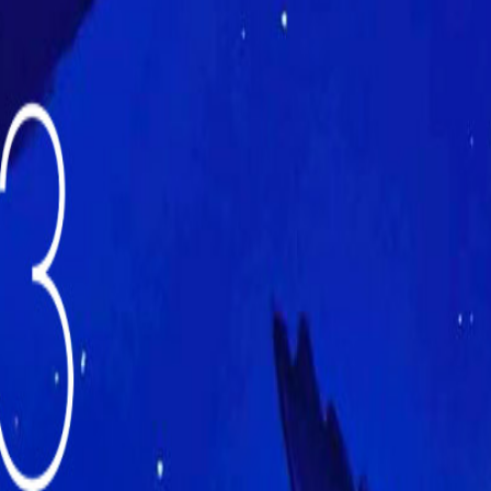
FCE Majestic
5
Giulio Cesare
8
Greenwich
9
Jolly
3
Madison
10
Multisala Lux
11
Multisala Odeon
6
Nuovo Sacher
1
Quattro Fontane
7
The Screen
4
Cinemas Roma
Ottavia
The Space Cinema
4
Moderno
The Space Cinema
10
Parco de Medici
Tibur
2
Tiziano
3
Trianon
3
Troisi
4