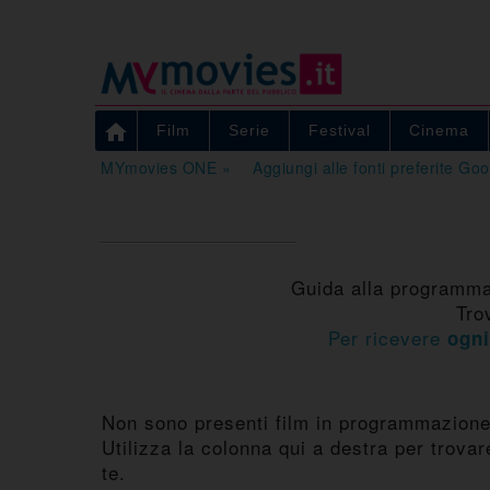

Film
Serie
Festival
Cinema
MYmovies ONE »
Aggiungi alle fonti preferite Go
Guida alla programmaz
Tro
Per ricevere
ogni
Non sono presenti film in programmazione
Utilizza la colonna qui a destra per trovar
te.