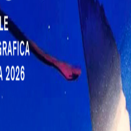
Uci Cinemas Parco
10
Leonardo
Uci Cinemas Porta
13
di Roma
Uci Cinemas Roma
8
Est
Uci Luce Maximo
10
Provincia di Roma
Anzio
6
Cerveteri
2
Civitavecchia
3
Colleferro
4
Fiano Romano
2
Frascati
5
Genzano di Roma
4
Grottaferrata
3
Guidonia
6
Ladispoli
2