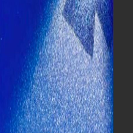
803.506,00
3°
Hokum
77.086,00
4°
Minions & Monsters
31.032,00
5°
Ateez: Light the Way in Cinemas
20.381,00
6°
Michael
13.628,00
7°
Toy Story 5
12.462,00
8°
Le città di pianura
9.052,00
9°
Il bene comune
5.430,00