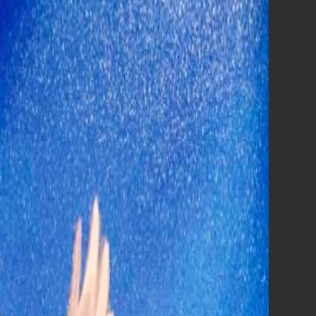
10°
Il Diavolo veste Prada 2
5.033,00
Vai all'analisi della giornata »
PROSSIMA SETTIMANA
AL CINEMA