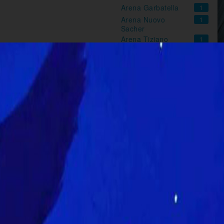
Arena Garbatella
1
Arena Nuovo
1
Sacher
Arena Tiziano
1
Atlantic
4
Augustus -
1
Welcome To Rome
Barberini
6
Broadway
3
Casa del Cinema
1
Cineland
6
Cinevillage Parco
1
Tevere Marconi
Cinevillage Piazza
1
Vittorio
Cinevillage Villa
1
Bonelli
Cinevillage Villa
1
Lazzaroni
Eden
5
Eurcine Multisala
7