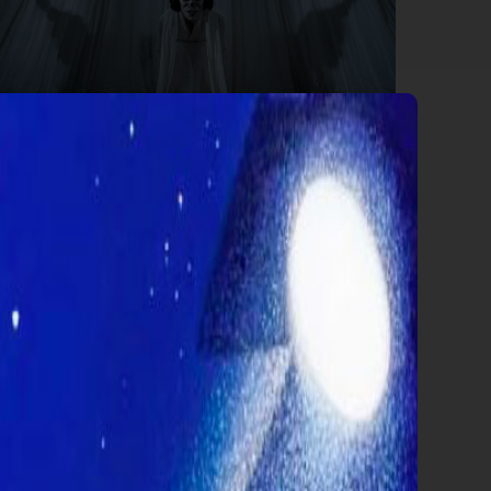
BOX OFFICE
HOKUM È SUL PODIO, INSIEME A
SPIDER MAN E ODISSEA
Distanza siderale, almeno fino all’arrivo in sala
di
Oceania
, tra i due blockbuster macina incassi
delle ultime settimane e gli altri titoli.
Continua»
Classifica di giovedì 6 agosto
1°
Spider-Man - Brand New Day
1.315.324,00
2°
Odissea