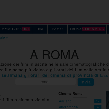
Dvd
Poster
MYMOVIE
S
ONE
TROV
A
STREAMING
ogle »
A ROMA
ione dei film in uscita nelle sale cinematografiche d
va il cinema più vicino e gli orari dei film della settim
gli
lasc
 settimana
orari dei cinema di provincia di
Invia
.
Cinema Roma
e i film o cinema vicini a
Adriano
12
Andromeda
4