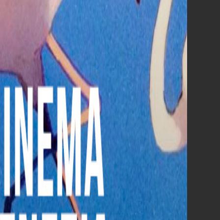
Hokum
Greta e le favole vere
Borgo
Scopri tutti i film al cinema »
DALLA
SCORSA SETTIMANA
AL CINEMA