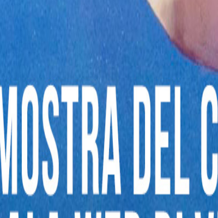
Teramo
❯
Basilicata
Matera
❯
Potenza
❯
Calabria
Catanzaro
❯
Cosenza
❯
Crotone
❯
Reggio Calabria
❯
Vibo Valentia
❯
Campania
Avellino
❯
Benevento
❯
Caserta
❯
Napoli
❯
Salerno
❯
Emilia Romagna