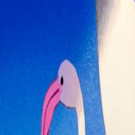
Trevignano
5
Romano
Velletri
2
Film
di oggi a Roma:
Odissea
54
Spider-Man -
45
Brand New Day
Minions &
22
Monsters
Hokum
17
Greta e le favole
15
vere
Toy Story 5
12
Terapia di famiglia
8
Deep Water -
5
Incubo dagli abissi
Borgo
4