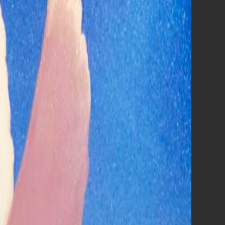
Robin Hood - Il prezzo del sangue
La fine di Oak Street
Nimrods
Scopri tutti i film
prossimamente al cinema »
QUESTA SETTIMANA
AL CINEMA