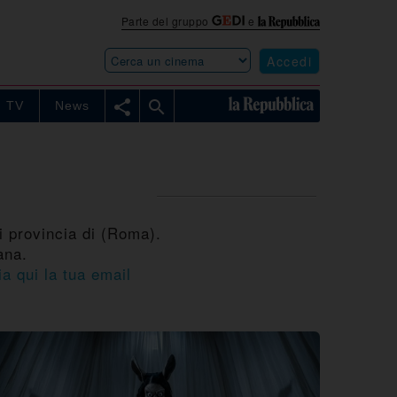
Parte del gruppo
e
Accedi


TV
News
i provincia di (Roma).
ana.
ia qui la tua email