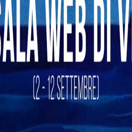
Bologna
❯
Ferrara
❯
Forlì Cesena
❯
Modena
❯
Parma
❯
Piacenza
❯
Ravenna
❯
Reggio Emilia
❯
Rimini
❯
Friuli Venezia Giulia
Gorizia
❯
Pordenone
❯
Trieste
❯
Udine
❯
Lazio
Frosinone
❯
Latina
❯
Rieti
❯