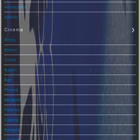
Animazione
Azione
Cinema
❯
Roma
Milano
Torino
Napoli
Bari
Firenze
Bergamo
Palermo
Catania
Bologna
Vicenza