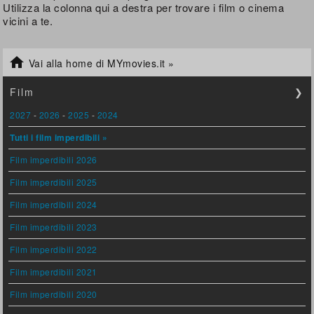
Utilizza la colonna qui a destra per trovare i film o cinema
vicini a te.

Vai alla home di MYmovies.it »
Film
❯
2027
-
2026
-
2025
-
2024
Tutti i film imperdibili »
Film imperdibili 2026
Film imperdibili 2025
Film imperdibili 2024
Film imperdibili 2023
Film imperdibili 2022
Film imperdibili 2021
Film imperdibili 2020