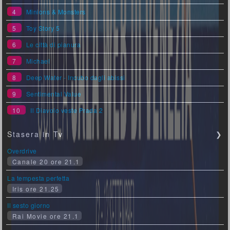
4
Minions & Monsters
5
Toy Story 5
6
Le città di pianura
7
Michael
8
Deep Water - Incubo dagli abissi
9
Sentimental Value
10
Il Diavolo veste Prada 2
Stasera in Tv
❯
Overdrive
Canale 20 ore 21.1
La tempesta perfetta
Iris ore 21.25
Il sesto giorno
Rai Movie ore 21.1