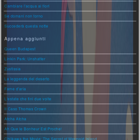
Cambiare l'acqua ai fiori
Se domani non torno
Succederà questa notte
Appena aggiunti
Queen Budapest
Linkin Park: Unshatter
Zustissia
La leggenda del deserto
Fame d'aria
L'estate che finì due volte
Il Caso Thomas Crown
Atcha Atcha
Ah Que le Bonheur Est Proche!
Chiikawa the Movie: The Secret of Mermaid Island