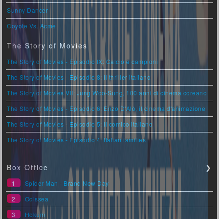
Sunny Dancer
Coyote Vs. Acme
The Story of Movies
The Story of Movies - Episodio IX: Calcio e campioni
The Story of Movies - Episodio 8: Il thriller italiano
The Story of Movies VII: Jung Woo-Sung, 100 anni di cinema coreano
The Story of Movies - Episodio 6: Enzo D'Alò, il cinema d'animazione
The Story of Movies - Episodio 5: Il comico italiano
The Story of Movies - Episodio 4: Italian families
Box Office
❯
1
Spider-Man - Brand New Day
2
Odissea
3
Hokum