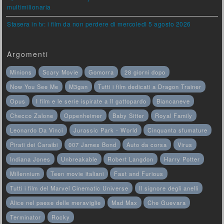
multimilionaria
Stasera in tv: i film da non perdere di mercoledì 5 agosto 2026
Argomenti
Minions
Scary Movie
Gomorra
28 giorni dopo
Now You See Me
M3gan
Tutti i film dedicati a Dragon Trainer
Opus
I film e le serie ispirate a Il gattopardo
Biancaneve
Checco Zalone
Oppenheimer
Baby Sitter
Royal Family
Leonardo Da Vinci
Jurassic Park - World
Cinquanta sfumature
Pirati dei Caraibi
007 James Bond
Auto da corsa
Virus
Indiana Jones
Unbreakable
Robert Langdon
Harry Potter
Millennium
Teen movie italiani
Fast and Furious
Tutti i film del Marvel Cinematic Universe
Il signore degli anelli
Alice nel paese delle meraviglie
Mad Max
Che Guevara
Terminator
Rocky