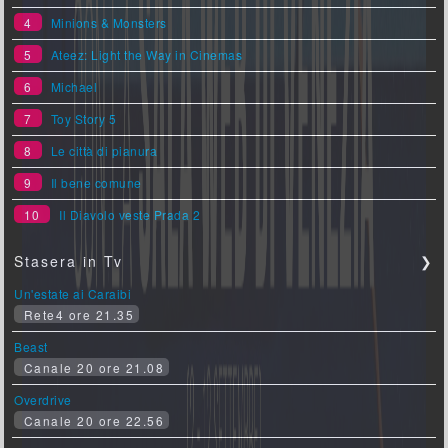
4
Minions & Monsters
5
Ateez: Light the Way in Cinemas
6
Michael
7
Toy Story 5
8
Le città di pianura
9
Il bene comune
10
Il Diavolo veste Prada 2
Stasera in Tv
❯
Un'estate ai Caraibi
Rete4 ore 21.35
Beast
Canale 20 ore 21.08
Overdrive
Canale 20 ore 22.56