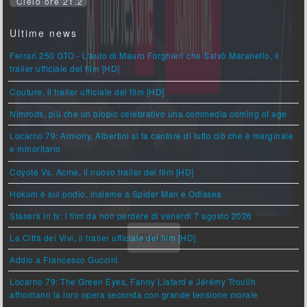
Cielo ore 21.2
Ultime news
Ferrari 250 GTO - L'auto di Mauro Forghieri che Salvò Maranello, il
trailer ufficiale del film [HD]
Couture, il trailer ufficiale del film [HD]
Nimrods, più che un biopic celebrativo una commedia coming of age
Locarno 79: Armony, Albertini si fa cantore di tutto ciò che è marginale
e minoritario
Coyote Vs. Acme, il nuovo trailer del film [HD]
Hokum è sul podio, insieme a Spider Man e Odissea
Stasera in tv: i film da non perdere di venerdì 7 agosto 2026
La Città dei Vivi, il trailer ufficiale del film [HD]
Addio a Francesco Guccini
Locarno 79: The Green Eyes, Fanny Liatard e Jérémy Trouilh
affrontano la loro opera seconda con grande tensione morale