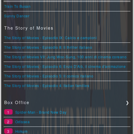
Train To Busan
Sunny Dancer
The Story of Movies
The Story of Movies - Episodio IX: Calcio e campioni
The Story of Movies - Episodio 8: Il thriller italiano
The Story of Movies VII: Jung Woo-Sung, 100 anni di cinema coreano
The Story of Movies - Episodio 6: Enzo D'Alò, il cinema d'animazione
The Story of Movies - Episodio 5: Il comico italiano
The Story of Movies - Episodio 4: Italian families
Box Office
❯
1
Spider-Man - Brand New Day
2
Odissea
3
Hokum