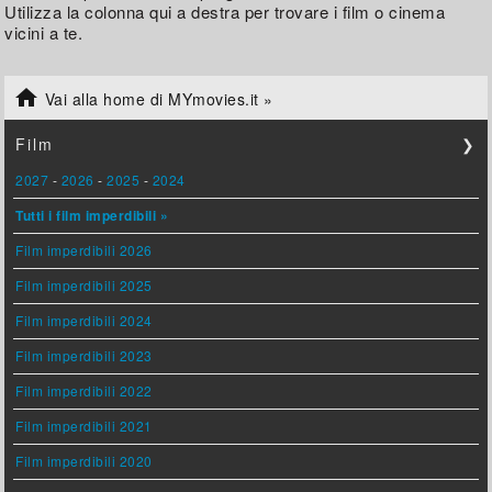
Utilizza la colonna qui a destra per trovare i film o cinema
vicini a te.

Vai alla home di MYmovies.it »
Film
❯
2027
-
2026
-
2025
-
2024
Tutti i film imperdibili »
Film imperdibili 2026
Film imperdibili 2025
Film imperdibili 2024
Film imperdibili 2023
Film imperdibili 2022
Film imperdibili 2021
Film imperdibili 2020