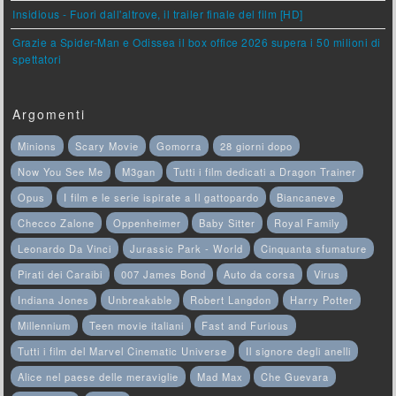
Insidious - Fuori dall'altrove, il trailer finale del film [HD]
Grazie a Spider-Man e Odissea il box office 2026 supera i 50 milioni di
spettatori
Argomenti
Minions
Scary Movie
Gomorra
28 giorni dopo
Now You See Me
M3gan
Tutti i film dedicati a Dragon Trainer
Opus
I film e le serie ispirate a Il gattopardo
Biancaneve
Checco Zalone
Oppenheimer
Baby Sitter
Royal Family
Leonardo Da Vinci
Jurassic Park - World
Cinquanta sfumature
Pirati dei Caraibi
007 James Bond
Auto da corsa
Virus
Indiana Jones
Unbreakable
Robert Langdon
Harry Potter
Millennium
Teen movie italiani
Fast and Furious
Tutti i film del Marvel Cinematic Universe
Il signore degli anelli
Alice nel paese delle meraviglie
Mad Max
Che Guevara