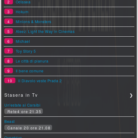
2
Odissea
3
Hokum
4
Minions & Monsters
5
Ateez: Light the Way in Cinemas
6
Michael
7
Toy Story 5
8
Le città di pianura
9
Il bene comune
10
Il Diavolo veste Prada 2
Stasera in Tv
❯
Un'estate ai Caraibi
Rete4 ore 21.35
Beast
Canale 20 ore 21.08
Overdrive