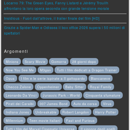
Locarno 79: The Green Eyes, Fanny Liatard e Jérémy Trouilh
affrontano la loro opera seconda con grande tensione morale
Insidious - Fuori dall'altrove, il trailer finale del film [HD]
Grazie a Spider-Man e Odissea il box office 2026 supera i 50 milioni di
spettatori
Argomenti
Minions
Scary Movie
Gomorra
28 giorni dopo
Now You See Me
M3gan
Tutti i film dedicati a Dragon Trainer
Opus
I film e le serie ispirate a Il gattopardo
Biancaneve
Checco Zalone
Oppenheimer
Baby Sitter
Royal Family
Leonardo Da Vinci
Jurassic Park - World
Cinquanta sfumature
Pirati dei Caraibi
007 James Bond
Auto da corsa
Virus
Indiana Jones
Unbreakable
Robert Langdon
Harry Potter
Millennium
Teen movie italiani
Fast and Furious
Tutti i film del Marvel Cinematic Universe
Il signore degli anelli