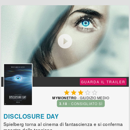

GUARDA IL TRAILER





MYMONETRO
- GIUDIZIO MEDIO
3.18
- CONSIGLIATO SÌ
DISCLOSURE DAY
Spielberg torna al cinema di fantascienza e si conferma
maestro della tensione.