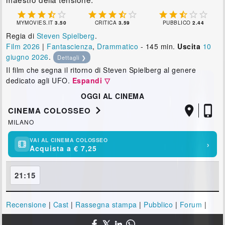















MYMOVIES.IT
3.50
CRITICA
3.59
PUBBLICO
2.44
Regia di
Steven Spielberg
.
Film 2026
|
Fantascienza
,
Drammatico
- 145 min.
Uscita
10
giugno 2026
.
Dettagli ❯
Il film che segna il ritorno di Steven Spielberg al genere
dedicato agli UFO.
Espandi ▽
OGGI AL CINEMA



CINEMA COLOSSEO
MILANO
VAI AL CINEMA COLOSSEO
›
Acquista a € 7,25
21:15
Recensione
|
Cast
|
Rassegna stampa
|
Pubblico
|
Forum
|