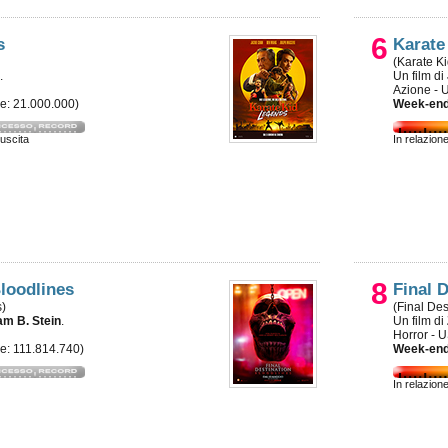
6
s
Karate
(Karate K
.
Un film di
Azione - 
le: 21.000.000)
Week-end
 uscita
In relazion
8
Bloodlines
Final 
s)
(Final Des
am B. Stein
.
Un film di
Horror - 
le: 111.814.740)
Week-end
In relazion