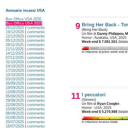
Annuario incassi USA
Box Office USA 2026
Box Office USA 2025
9
Bring Her Back - To
26/12/2025
|
commento
(Bring Her Back)
19/12/2025
|
commento
Un film di
Danny Philippou, M
12/12/2025
|
commento
Horror - Australia, USA, 2025
05/12/2025
|
commento
Week-end $ 7.081.501
(total
28/11/2025
|
commento
21/11/2025
|
commento
In relazione al primo week-end di
14/11/2025
|
commento
07/11/2025
|
commento
31/10/2025
|
commento
24/10/2025
|
commento
17/10/2025
|
commento
10/10/2025
|
commento
03/10/2025
|
commento
26/09/2025
|
commento
19/09/2025
|
commento
12/09/2025
|
commento
11
I peccatori
05/09/2025
|
commento
(Sinners)
29/08/2025
|
commento
Un film di
Ryan Coogler
.
22/08/2025
|
commento
Horror - USA, 2025
15/08/2025
|
commento
Week-end $ 5.270.988
(total
08/08/2025
|
commento
01/08/2025
|
commento
25/07/2025
|
commento
In relazione incasso totale
18/07/2025
|
commento