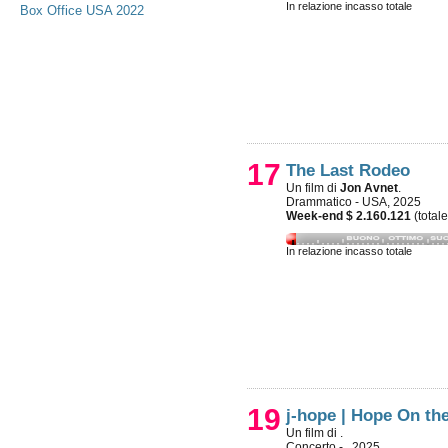
In relazione incasso totale
Box Office USA 2022
17
The Last Rodeo
Un film di
Jon Avnet
.
Drammatico - USA, 2025
Week-end $ 2.160.121
(total
In relazione incasso totale
19
j-hope | Hope On th
Un film di
.
Concerto - , 2025