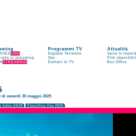
aming
Programmi TV
Attualità
VIES
ONE
Digitale Terrestre
Serie tv imperd
gratis in streaming
Sky
Film imperdibi
A
STREAMING
Domani in TV
Box Office
5
d di venerdì 30 maggio 2025
a Italia 24/25
Classifica Usa 2025