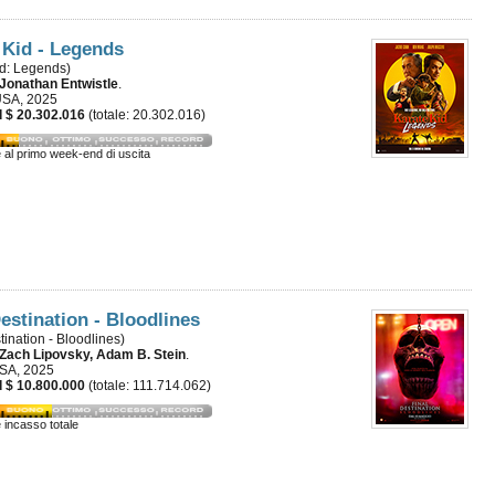
 Kid - Legends
id: Legends)
Jonathan Entwistle
.
USA, 2025
 $ 20.302.016
(totale: 20.302.016)
e al primo week-end di uscita
Destination - Bloodlines
tination - Bloodlines)
Zach Lipovsky, Adam B. Stein
.
USA, 2025
 $ 10.800.000
(totale: 111.714.062)
e incasso totale