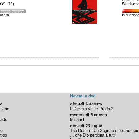
 939.173)
Week-end
 uscita
In relazion
Novità in dvd
to
giovedì 6 agosto
e vere
Il Diavolo veste Prada 2
mercoledì 5 agosto
osto
Michael
giovedì 23 luglio
io
The Drama - Un Segreto è per Sempr
tigo
... che Dio perdona a tutti