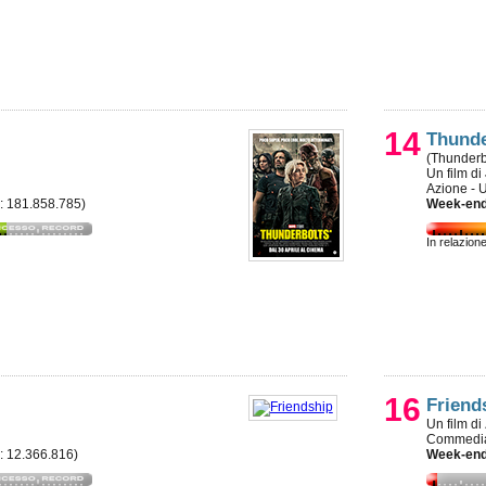
14
Thunde
(Thunderb
Un film di
Azione - 
e: 181.858.785)
Week-end
In relazion
16
Friend
Un film di
Commedia
e: 12.366.816)
Week-end