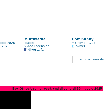
Multimedia
Community
ibili 2025
Trailer
MYmovies Club
li 2025
Video recensioni
twitter
diventa fan
ricerca avanzata
Box Office Usa nel week-end di venerdì 30 maggio 2025