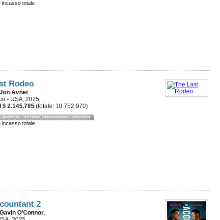
e incasso totale
st Rodeo
Jon Avnet
.
co - USA, 2025
 $ 2.145.785
(totale: 10.752.970)
e incasso totale
countant 2
Gavin O'Connor
.
USA, 2025