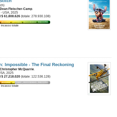
Stitch
tch)
Dean Fleischer-Camp
.
 - USA, 2025
 $ 61.808.626
(totale: 278.930.108)
e incasso totale
n: Impossible - The Final Reckoning
Christopher McQuarrie
.
USA, 2025
 $ 27.218.020
(totale: 122.536.128)
e incasso totale