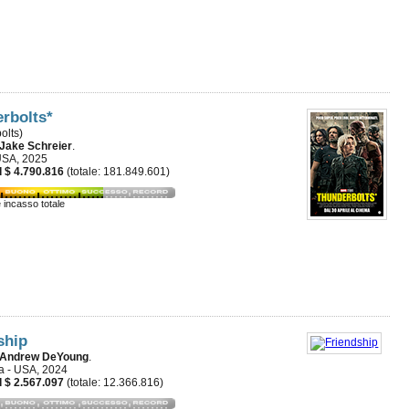
rbolts*
olts)
Jake Schreier
.
USA, 2025
 $ 4.790.816
(totale: 181.849.601)
e incasso totale
ship
Andrew DeYoung
.
 - USA, 2024
 $ 2.567.097
(totale: 12.366.816)