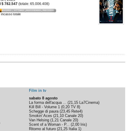
 $ 782.547
(totale: 65.006.408)
e incasso totale
Film in tv
sabato 8 agosto
La forma dell'acqua ...
(
21,15
La7Cinema
)
Kill Bill - Volume 1
(
0,20
TV 8
)
Schegge di paura
(
23,45
Rete4
)
Smokin' Aces
(
21,10
Canale 20
)
Van Helsing
(
1,21
Canale 20
)
e
Scent of a Woman - P...
(
2,00
Iris
)
Ritorno al futuro
(
21,25
Italia 1
)