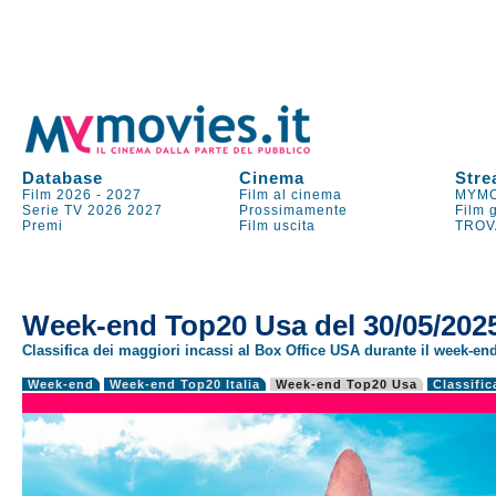
Database
Cinema
Stre
Film 2026
-
2027
Film al cinema
MYMO
Serie TV
2026
2027
Prossimamente
Film 
Premi
Film uscita
TROV
Week-end Top20 Usa del 30/05/202
Classifica dei maggiori incassi al Box Office USA durante il week-en
Week-end
Week-end Top20 Italia
Week-end Top20 Usa
Classific