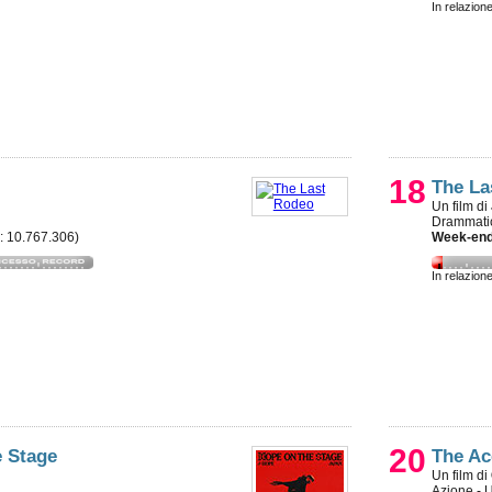
In relazion
18
The La
Un film di
Drammati
e: 10.767.306)
Week-end
In relazion
20
e Stage
The Ac
Un film di
Azione - 