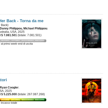
Her Back - Torna da me
r Back)
Danny Philippou, Michael Philippou
.
ustralia, USA, 2025
 $ 7.081.501
(totale: 7.081.501)
e al primo week-end di uscita
tori
Ryan Coogler
.
USA, 2025
 $ 5.225.000
(totale: 267.087.268)
e incasso totale