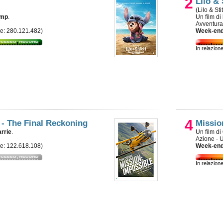
2
Lilo & 
(Lilo & Sti
amp
.
Un film di
Avventura
le: 280.121.482)
Week-end
In relazion
4
 - The Final Reckoning
Missio
rrie
.
Un film di
Azione - 
le: 122.618.108)
Week-end
In relazion