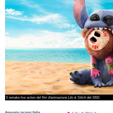
Il remake live action del film d'animazione
Lilo & Stitch
del 2002.
Annuario incassi Italia