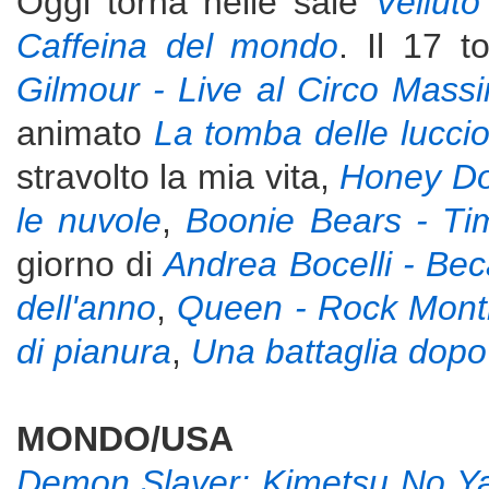
Oggi torna nelle sale
Velluto
Caffeina del mondo
. Il 17 
Gilmour - Live al Circo Mass
animato
La tomba delle luccio
stravolto la mia vita,
Honey Do
le nuvole
,
Boonie Bears - Ti
giorno di
Andrea Bocelli - Bec
dell'anno
,
Queen - Rock Mont
di pianura
,
Una battaglia dopo 
MONDO/USA
Demon Slayer: Kimetsu No Yaiba