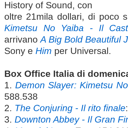
History of Sound, con
oltre 21mila dollari, di poco 
Kimetsu No Yaiba - Il Castell
arrivano
A Big Bold Beautiful 
Sony e
Him
per Universal.
Box Office Italia di domeni
1.
Demon Slayer: Kimetsu No Ya
588.538
2.
The Conjuring - Il rito finale
3.
Downton Abbey - Il Gran Fi