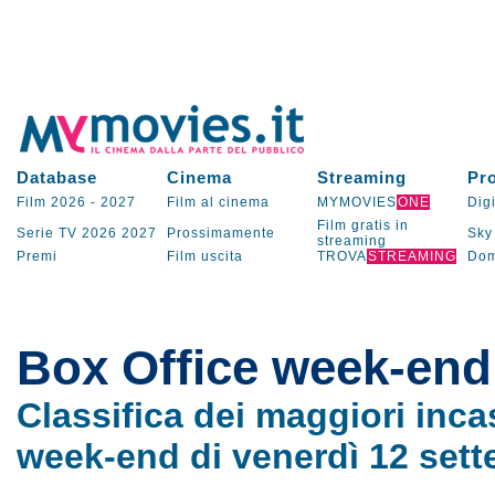
Database
Cinema
Streaming
Pr
Film 2026
-
2027
Film al cinema
MYMOVIES
ONE
Digi
Film gratis in
Serie TV
2026
2027
Prossimamente
Sky
streaming
Premi
Film uscita
TROVA
STREAMING
Dom
Box Office week-end 
Classifica dei maggiori incas
week-end di venerdì 12 set