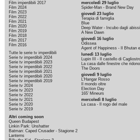
Film imperdibili 2017
mercoledì 29 luglio
Film 2024
Spider-Man - Brand New Day
Film 2023
giovedì 23 luglio
Film 2022
Terapia di famiglia
Film 2021
Blue
Film 2020
Deep Water - Incubo dagli abissi
Film 2019
A New Dawn
Film 2018
giovedì 16 luglio
Film 2017
Odissea
Film 2016
Agent of Happiness - Il Bhutan e 
Tutte le serie tv imperdibili
lunedì 13 luglio
Serie tv imperdibili 2024
Lupin III - Il castello di Cagliostr
Serie tv imperdibili 2023
La casa dalle finestre che ridono
Serie tv imperdibili 2022
The Doors
Serie tv imperdibili 2021
giovedì 9 luglio
Serie tv imperdibili 2020
L'Hangar Rosso
Serie tv imperdibili 2019
Il mondo oltre
Serie tv 2024
Election Day
Serie tv 2023
165' Mineurs
Serie tv 2022
Serie tv 2021
mercoledì 8 luglio
Serie tv 2020
La casa - Il rogo del male
Serie tv 2019
Altri coming soon
Queen Budapest
Linkin Park: Unshatter
Batman: Caped Crusader - Stagione 2
Lanterns