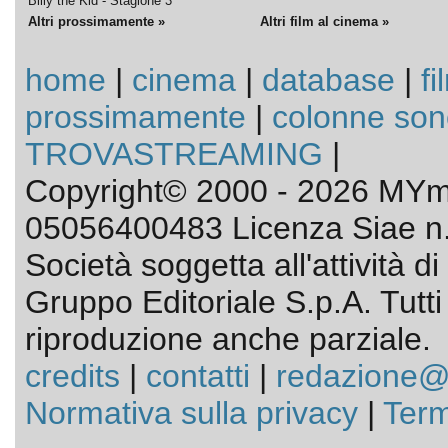
Billy the Kid - Stagione 3
Altri prossimamente »
Altri film al cinema »
home
|
cinema
|
database
|
fi
prossimamente
|
colonne son
TROVASTREAMING
|
Copyright© 2000 - 2026 MYmo
05056400483 Licenza Siae n.
Società soggetta all'attività 
Gruppo Editoriale S.p.A. Tutti i 
riproduzione anche parziale.
credits
|
contatti
|
redazione@
Normativa sulla privacy
|
Term