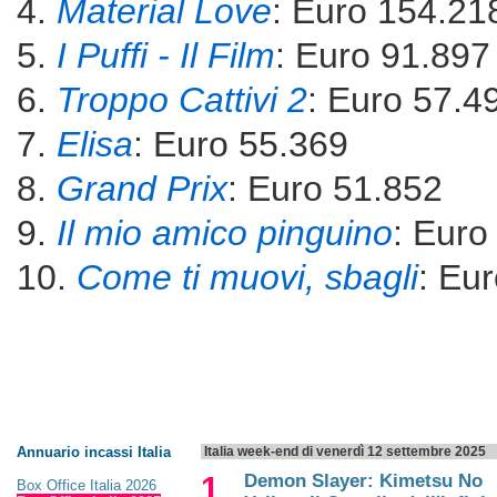
4.
Material Love
: Euro 154.21
5.
I Puffi - Il Film
: Euro 91.897
6.
Troppo Cattivi 2
: Euro 57.4
7.
Elisa
: Euro 55.369
8.
Grand Prix
: Euro 51.852
9.
Il mio amico pinguino
: Euro
10.
Come ti muovi, sbagli
: Eu
Annuario incassi Italia
Italia week-end di venerdì 12 settembre 2025
1
Demon Slayer: Kimetsu No
Box Office Italia 2026